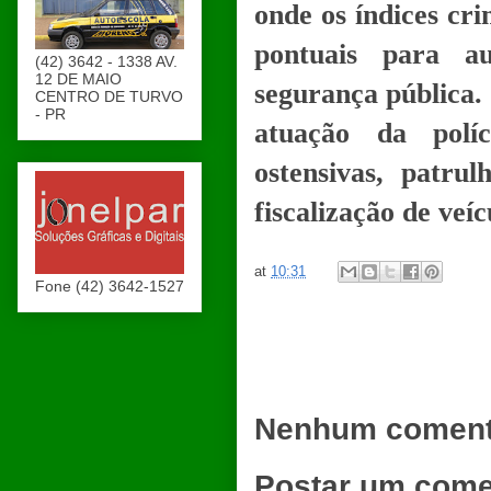
onde os índices cr
pontuais para a
(42) 3642 - 1338 AV.
12 DE MAIO
segurança pública.
CENTRO DE TURVO
- PR
atuação da polí
ostensivas, patru
fiscalização de veíc
at
10:31
Fone (42) 3642-1527
Nenhum coment
Postar um come