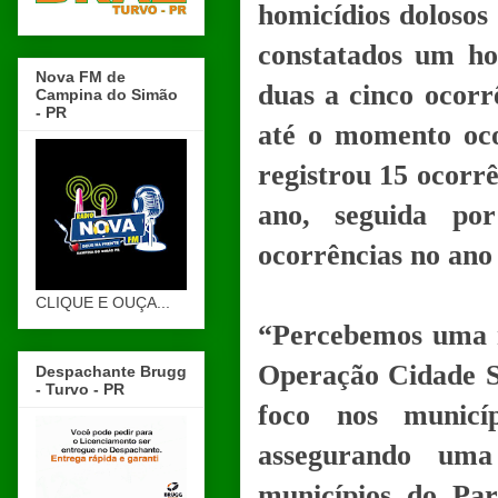
homicídios dolosos
constatados um ho
Nova FM de
duas a cinco ocorr
Campina do Simão
- PR
até o momento oc
registrou 15 ocorrê
ano, seguida po
ocorrências no ano
CLIQUE E OUÇA...
“Percebemos uma r
Operação Cidade S
Despachante Brugg
- Turvo - PR
foco nos municí
assegurando uma
municípios do Par