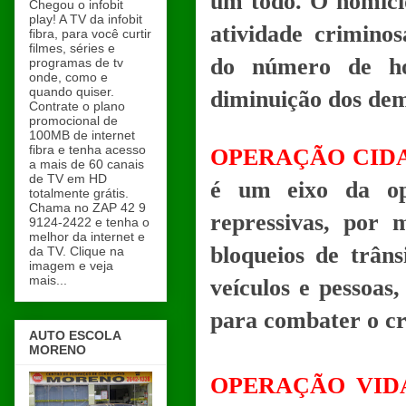
um todo. O homicíd
Chegou o infobit
play! A TV da infobit
atividade crimino
fibra, para você curtir
filmes, séries e
do número de ho
programas de tv
onde, como e
quando quiser.
diminuição dos dem
Contrate o plano
promocional de
100MB de internet
fibra e tenha acesso
OPERAÇÃO CID
a mais de 60 canais
de TV em HD
é um eixo da op
totalmente grátis.
Chama no ZAP 42 9
repressivas, por 
9124-2422 e tenha o
melhor da internet e
bloqueios de trânsi
da TV. Clique na
imagem e veja
mais...
veículos e pessoas,
para combater o cr
AUTO ESCOLA
MORENO
OPERAÇÃO VID