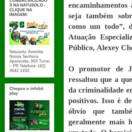
COMERCIALIZADO
encaminhamentos a
S NA NATUSOLO -
CLIQUE NA
seja também sobr
IMAGEM:
como um todo”, d
Atuação Especiali
Público, Alexey Ch
Natusolo: Avenida
Nossa Senhora
Aparecida, 903 Turvo
– PR Telefone: (42)
O promotor de Ju
3642 1432.
ressaltou que a qu
da criminalidade e
Chegou o infobit
play
positivos. Isso é 
óbvio que tamb
geralmente mais 