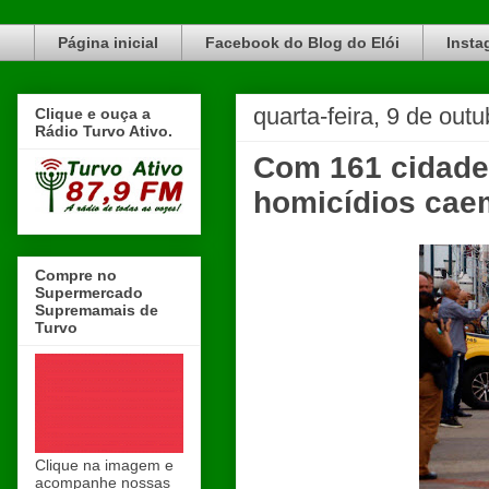
Blog do Elói Turvo e região, faça do nosso Blog um canal de divulgação. www.blogdoeloi.com.br
Página inicial
Facebook do Blog do Elói
Insta
quarta-feira, 9 de out
Clique e ouça a
Rádio Turvo Ativo.
Com 161 cidade
homicídios cae
Compre no
Supermercado
Supremamais de
Turvo
Clique na imagem e
acompanhe nossas