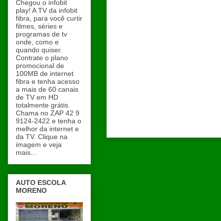
Chegou o infobit
play! A TV da infobit
fibra, para você curtir
filmes, séries e
programas de tv
onde, como e
quando quiser.
Contrate o plano
promocional de
100MB de internet
fibra e tenha acesso
a mais de 60 canais
de TV em HD
totalmente grátis.
Chama no ZAP 42 9
9124-2422 e tenha o
melhor da internet e
da TV. Clique na
imagem e veja
mais...
AUTO ESCOLA
MORENO