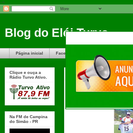
-->
Blog do Elói Turvo
Blog do Elói Turvo e região, faça do nosso Blog um canal de divulgação. www.blogdoeloi.com.br
Página inicial
Facebook do Blog do Elói
Insta
segunda-feira, 6 de m
Clique e ouça a
Rádio Turvo Ativo.
Resultados da r
Na FM de Campina
do Simão - PR