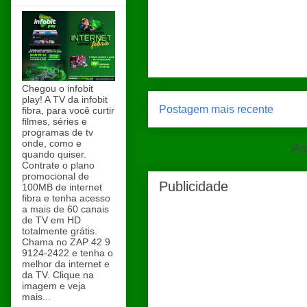
Chegou o infobit
play! A TV da infobit
Postagem mais recente
fibra, para você curtir
filmes, séries e
programas de tv
onde, como e
As
quando quiser.
Contrate o plano
promocional de
Publicidade
100MB de internet
fibra e tenha acesso
a mais de 60 canais
de TV em HD
totalmente grátis.
Chama no ZAP 42 9
9124-2422 e tenha o
melhor da internet e
da TV. Clique na
imagem e veja
mais...