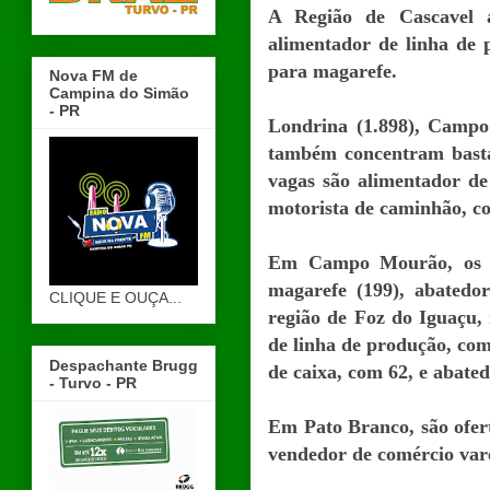
A Região de Cascavel a
alimentador de linha de 
para magarefe.
Nova FM de
Campina do Simão
- PR
Londrina (1.898), Campo
também concentram basta
vagas são alimentador de
motorista de caminhão, co
Em Campo Mourão, os de
magarefe (199), abatedo
CLIQUE E OUÇA...
região de Foz do Iguaçu,
de linha de produção, com
Despachante Brugg
de caixa, com 62, e abated
- Turvo - PR
Em Pato Branco, são ofer
vendedor de comércio vare