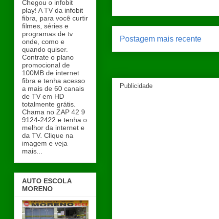
Chegou o infobit
play! A TV da infobit
fibra, para você curtir
filmes, séries e
programas de tv
Postagem mais recente
onde, como e
quando quiser.
Contrate o plano
promocional de
100MB de internet
fibra e tenha acesso
Publicidade
a mais de 60 canais
de TV em HD
totalmente grátis.
Chama no ZAP 42 9
9124-2422 e tenha o
melhor da internet e
da TV. Clique na
imagem e veja
mais...
AUTO ESCOLA
MORENO