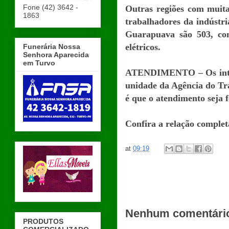
Fone (42) 3642 -
Outras regiões com muit
1863
trabalhadores da indústr
Guarapuava são 503, co
elétricos.
Funerária Nossa
Senhora Aparecida
em Turvo
ATENDIMENTO – Os intere
unidade da Agência do Tra
é que o atendimento seja 
Confira a relação comple
at
09:19
Nenhum comentári
PRODUTOS