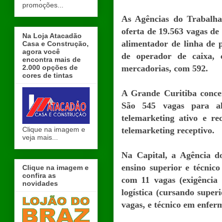
promoções...
As Agências do Trabalh
oferta de 19.563 vagas de
Na Loja Atacadão
alimentador de linha de 
Casa e Construção,
agora você
de operador de caixa, 
encontra mais de
2.000 opções de
mercadorias, com 592.
cores de tintas
A Grande Curitiba concen
São 545 vagas para al
telemarketing ativo e r
Clique na imagem e
telemarketing receptivo.
veja mais...
Na Capital, a Agência d
ensino superior e técnic
Clique na imagem e
confira as
com 11 vagas (exigência
novidades
logística (cursando superi
vagas, e técnico em enfe