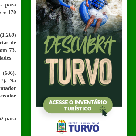
s para
s e 170
(1.269)
rtas de
com 73,
dades.
(686),
17). Na
entador
perador
62 para