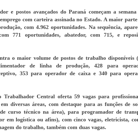
ador e postos avançados do Paraná começam a semana
 emprego com carteira assinada no Estado. A maior parte
produção, com 4.962 oportunidades. Na sequência, apar
com 771 oportunidades, abatedor, com 715, e reposi
tra o maior volume de postos de trabalho disponíveis (
imentador de linha de produção, 428 para opera
eceptivo, 353 para operador de caixa e 340 para oper
o Trabalhador Central oferta 59 vagas para profission
o em diversas áreas, com destaque para as funções de so
 de curso técnico na área), para programador de trans
or em logística ou afins), com cinco vagas, eletricista, c
rmagem do trabalho, também com duas vagas.