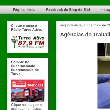
Blog do Elói Turvo e região, faça do nosso Blog um canal de divulgação. www.blogdoeloi.com.br
Página inicial
Facebook do Blog do Elói
Insta
segunda-feira, 13 de maio de 2
Clique e ouça a
Rádio Turvo Ativo.
Agências do Trabal
Compre no
Supermercado
Supremamais de
Turvo
Clique na imagem e
acompanhe nossas