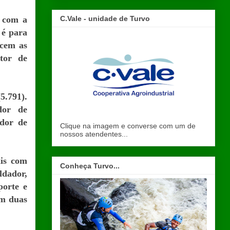
C.Vale - unidade de Turvo
 com a
 é para
ecem as
tor de
5.791).
dor de
ador de
Clique na imagem e converse com um de
nossos atendentes...
ais com
Conheça Turvo...
ldador,
porte e
om duas