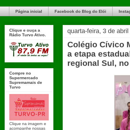
Blog do Elói Turvo e região, faça do nosso Blog um canal de divulgação. www.blogdoeloi.com.br
Página inicial
Facebook do Blog do Elói
Insta
quarta-feira, 3 de abri
Clique e ouça a
Rádio Turvo Ativo.
Colégio Cívico 
a etapa estadua
regional Sul, n
Compre no
Supermercado
Supremamais de
Turvo
Clique na imagem e
acompanhe nossas