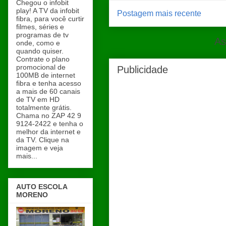
Chegou o infobit
play! A TV da infobit
Postagem mais recente
fibra, para você curtir
filmes, séries e
programas de tv
As
onde, como e
quando quiser.
Contrate o plano
promocional de
Publicidade
100MB de internet
fibra e tenha acesso
a mais de 60 canais
de TV em HD
totalmente grátis.
Chama no ZAP 42 9
9124-2422 e tenha o
melhor da internet e
da TV. Clique na
imagem e veja
mais...
AUTO ESCOLA
MORENO