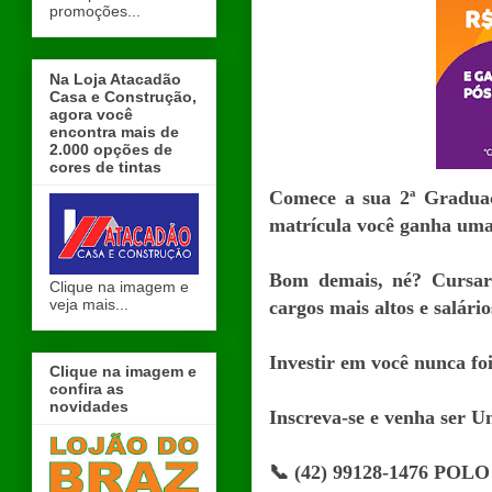
promoções...
Na Loja Atacadão
Casa e Construção,
agora você
encontra mais de
2.000 opções de
cores de tintas
Comece a sua 2ª Graduaç
matrícula você ganha uma
Bom demais, né? Cursar
Clique na imagem e
veja mais...
cargos mais altos e salári
Investir em você nunca foi 
Clique na imagem e
confira as
novidades
Inscreva-se e venha ser U
📞 (42) 99128-1476 POL