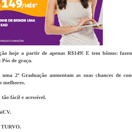
ão hoje a partir de apenas R$149! E tem bônus: faze
 Pós de graça.
 uma 2ª Graduação aumentam as suas chances de conq
os melhores.
tão fácil e acessível.
niCV.
O TURVO.