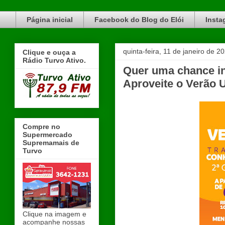
Blog do Elói Turvo e região, faça do nosso Blog um canal de divulgação. www.blogdoeloi.com.br
Página inicial
Facebook do Blog do Elói
Insta
quinta-feira, 11 de janeiro de 2
Clique e ouça a
Rádio Turvo Ativo.
Quer uma chance inc
Aproveite o Verão 
Compre no
Supermercado
Supremamais de
Turvo
Clique na imagem e
acompanhe nossas