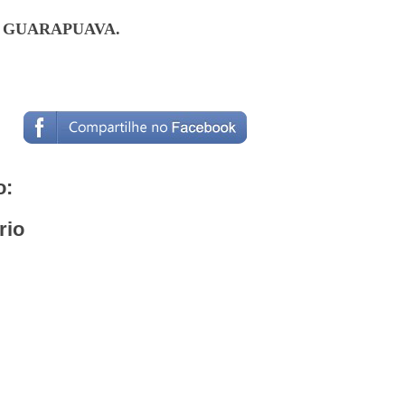
LO GUARAPUAVA.
o:
rio