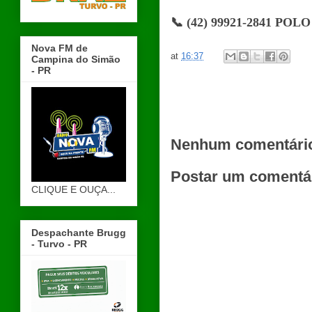
📞 (42) 99921-2841 PO
Nova FM de
at
16:37
Campina do Simão
- PR
Nenhum comentári
Postar um comentá
CLIQUE E OUÇA...
Despachante Brugg
- Turvo - PR