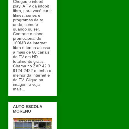
Chegou o infobit
play! A TV da infobit
fibra, para você curtir
filmes, séries e
programas de tv
onde, como e
quando quiser.
Contrate o plano
promocional de
100MB de internet
fibra e tenha acesso
a mais de 60 canais
de TV em HD
totalmente grátis.
Chama no ZAP 42 9
9124-2422 e tenha o
melhor da internet e
da TV. Clique na
imagem e veja
mais...
AUTO ESCOLA
MORENO