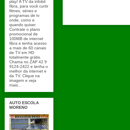
play! A TV da infobit
fibra, para você curtir
filmes, séries e
programas de tv
onde, como e
quando quiser.
Contrate o plano
promocional de
100MB de internet
fibra e tenha acesso
a mais de 60 canais
de TV em HD
totalmente grátis.
Chama no ZAP 42 9
9124-2422 e tenha o
melhor da internet e
da TV. Clique na
imagem e veja
mais...
AUTO ESCOLA
MORENO