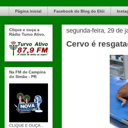
Blog do Elói Turvo e região, faça do nosso Blog um canal de divulgação. www.blogdoeloi.com.br
Página inicial
Facebook do Blog do Elói
Insta
segunda-feira, 29 de j
Clique e ouça a
Rádio Turvo Ativo.
Cervo é resgat
Na FM de Campina
do Simão - PR
CLIQUE E OUÇA...