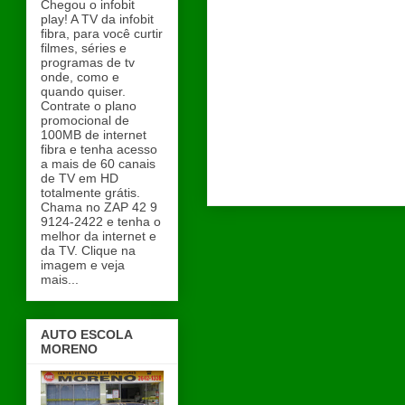
Chegou o infobit
play! A TV da infobit
fibra, para você curtir
filmes, séries e
programas de tv
onde, como e
quando quiser.
Contrate o plano
promocional de
100MB de internet
fibra e tenha acesso
a mais de 60 canais
de TV em HD
totalmente grátis.
Chama no ZAP 42 9
9124-2422 e tenha o
melhor da internet e
da TV. Clique na
imagem e veja
mais...
AUTO ESCOLA
MORENO