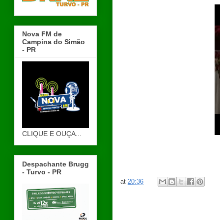
Nova FM de
Campina do Simão
- PR
CLIQUE E OUÇA...
Despachante Brugg
- Turvo - PR
at
20:36