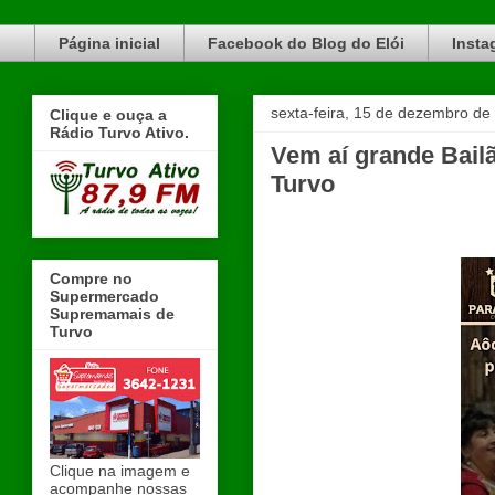
Blog do Elói Turvo e região, faça do nosso Blog um canal de divulgação. www.blogdoeloi.com.br
Página inicial
Facebook do Blog do Elói
Insta
sexta-feira, 15 de dezembro de
Clique e ouça a
Rádio Turvo Ativo.
Vem aí grande Bail
Turvo
Compre no
Supermercado
Supremamais de
Turvo
Clique na imagem e
acompanhe nossas