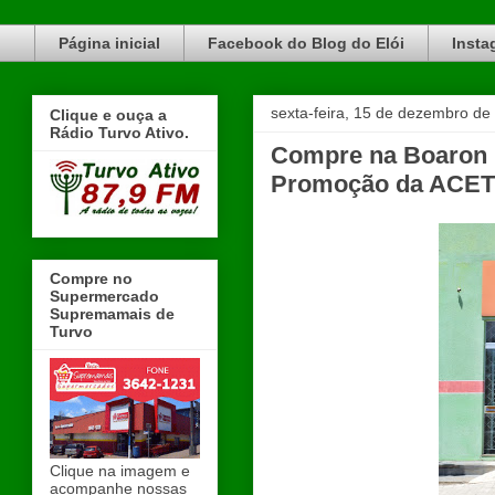
Blog do Elói Turvo e região, faça do nosso Blog um canal de divulgação. www.blogdoeloi.com.br
Página inicial
Facebook do Blog do Elói
Insta
sexta-feira, 15 de dezembro de
Clique e ouça a
Rádio Turvo Ativo.
Compre na Boaron M
Promoção da ACET
Compre no
Supermercado
Supremamais de
Turvo
Clique na imagem e
acompanhe nossas