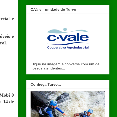
C.Vale - unidade de Turvo
rcial e
óveis e
ral.
Clique na imagem e converse com um de
nossos atendentes...
Conheça Turvo...
/Mobi 0
a 14 de