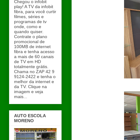
Chegou o infobit
play! A TV da infobit
fibra, para você curtir
filmes, séries e
programas de tv
onde, como e
quando quiser.
Contrate o plano
promocional de
100MB de internet
fibra e tenha acesso
a mais de 60 canais
de TV em HD
totalmente grátis.
Chama no ZAP 42 9
9124-2422 e tenha o
melhor da internet e
da TV. Clique na
imagem e veja
mais...
AUTO ESCOLA
MORENO