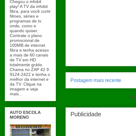
Chegou o infobit
play! A TV da infobit
fibra, para você curtir
filmes, séries e
programas de tv
onde, como e
quando quiser.
Contrate o plano
promocional de
100MB de internet
fibra e tenha acesso
a mais de 60 canais
de TV em HD
totalmente grátis.
Chama no ZAP 42 9
9124-2422 e tenha o
melhor da internet e
Postagem mais recente
da TV. Clique na
imagem e veja
mais...
As
AUTO ESCOLA
Publicidade
MORENO