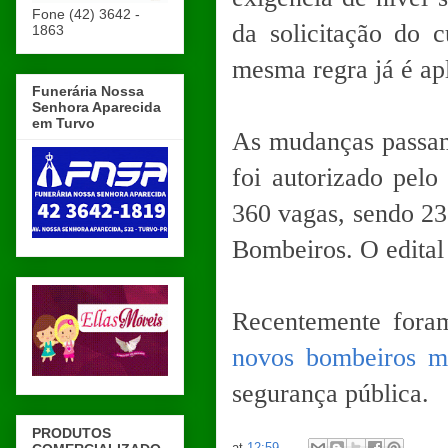
Fone (42) 3642 -
da solicitação do c
1863
mesma regra já é ap
Funerária Nossa
Senhora Aparecida
em Turvo
As mudanças passam 
foi autorizado pel
360 vagas, sendo 23
Bombeiros. O edital
Recentemente for
novos bombeiros mi
segurança pública.
PRODUTOS
at
12:59