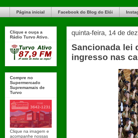
Blog do Elói Turvo e região, faça do nosso Blog um canal de divulgação. www.blogdoeloi.com.br
Página inicial
Facebook do Blog do Elói
Insta
quinta-feira, 14 de d
Clique e ouça a
Rádio Turvo Ativo.
Sancionada lei 
ingresso nas ca
Compre no
Supermercado
Supremamais de
Turvo
Clique na imagem e
acompanhe nossas