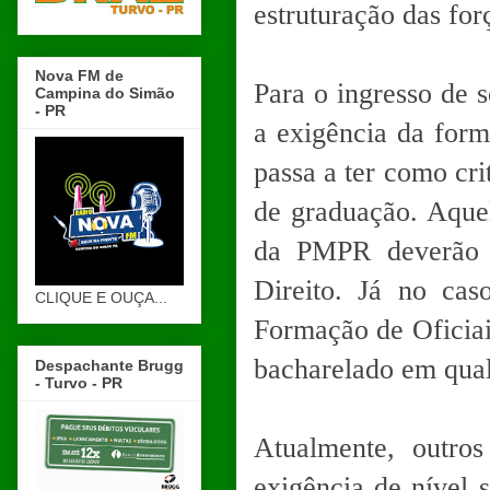
estruturação das for
Nova FM de
Para o ingresso de 
Campina do Simão
- PR
a exigência da form
passa a ter como cr
de graduação. Aquel
da PMPR deverão t
Direito. Já no ca
CLIQUE E OUÇA...
Formação de Oficiai
bacharelado em qual
Despachante Brugg
- Turvo - PR
Atualmente, outro
exigência de nível 