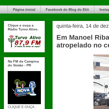
Blog do Elói Turvo e região, faça do nosso Blog um canal de divulgação. www.blogdoeloi.com.br
Página inicial
Facebook do Blog do Elói
Insta
quinta-feira, 14 de d
Clique e ouça a
Rádio Turvo Ativo.
Em Manoel Riba
atropelado no c
Na FM de Campina
do Simão - PR
CLIQUE E OUÇA...