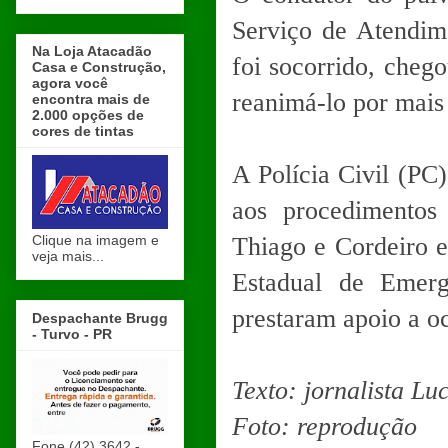
Serviço de Atendim
Na Loja Atacadão
foi socorrido, cheg
Casa e Construção,
agora você
reanimá-lo por mais 
encontra mais de
2.000 opções de
cores de tintas
A Polícia Civil (PC)
aos procedimentos
Clique na imagem e
Thiago e Cordeiro e
veja mais...
Estadual de Emer
prestaram apoio a o
Despachante Brugg
- Turvo - PR
Texto: jornalista L
Foto: reprodução
Fone (42) 3642 -