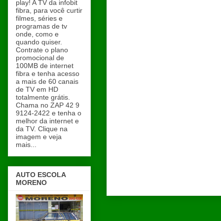
play! A TV da infobit
fibra, para você curtir
filmes, séries e
programas de tv
onde, como e
quando quiser.
Contrate o plano
promocional de
100MB de internet
fibra e tenha acesso
a mais de 60 canais
de TV em HD
totalmente grátis.
Chama no ZAP 42 9
9124-2422 e tenha o
melhor da internet e
da TV. Clique na
imagem e veja
mais...
AUTO ESCOLA
MORENO