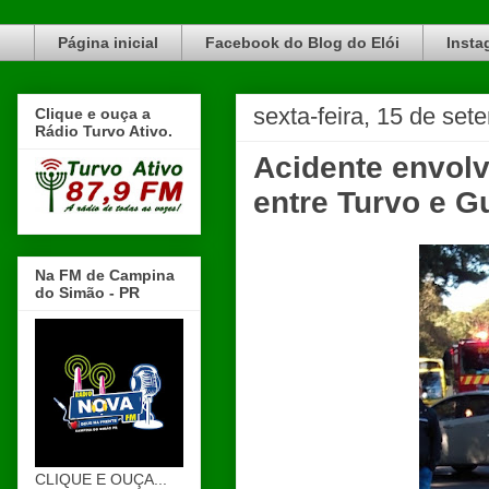
Blog do Elói Turvo e região, faça do nosso Blog um canal de divulgação. www.blogdoeloi.com.br
Página inicial
Facebook do Blog do Elói
Insta
sexta-feira, 15 de se
Clique e ouça a
Rádio Turvo Ativo.
Acidente envolv
entre Turvo e 
Na FM de Campina
do Simão - PR
CLIQUE E OUÇA...