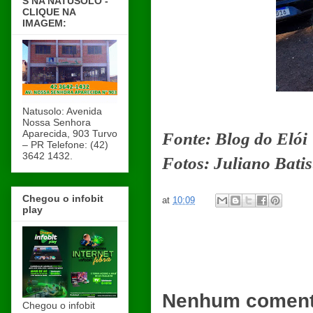
S NA NATUSOLO -
CLIQUE NA
IMAGEM:
Natusolo: Avenida
Nossa Senhora
Aparecida, 903 Turvo
Fonte: Blog do Elói
– PR Telefone: (42)
3642 1432.
Fotos: Juliano Bati
Chegou o infobit
at
10:09
play
Nenhum coment
Chegou o infobit