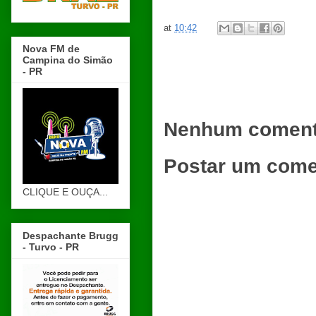
at
10:42
Nova FM de
Campina do Simão
- PR
Nenhum coment
Postar um come
CLIQUE E OUÇA...
Despachante Brugg
- Turvo - PR