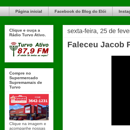
Blog do Elói Turvo e região, faça do nosso Blog um canal de divulgação. www.blogdoeloi.com.br
Página inicial
Facebook do Blog do Elói
Insta
sexta-feira, 25 de fev
Clique e ouça a
Rádio Turvo Ativo.
Faleceu Jacob P
Compre no
Supermercado
Supremamais de
Turvo
Clique na imagem e
acompanhe nossas