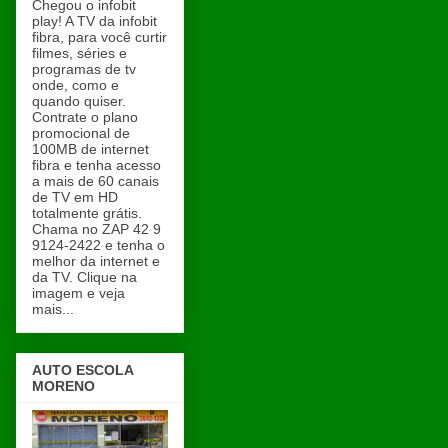
Chegou o infobit
play! A TV da infobit
fibra, para você curtir
filmes, séries e
programas de tv
onde, como e
quando quiser.
Contrate o plano
promocional de
100MB de internet
fibra e tenha acesso
a mais de 60 canais
de TV em HD
totalmente grátis.
Chama no ZAP 42 9
9124-2422 e tenha o
melhor da internet e
da TV. Clique na
imagem e veja
mais...
AUTO ESCOLA
MORENO