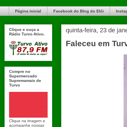
Blog do Elói Turvo e região, faça do nosso Blog um canal de divulgação. www.blogdoeloi.com.br
Página inicial
Facebook do Blog do Elói
Insta
quinta-feira, 23 de ja
Clique e ouça a
Rádio Turvo Ativo.
Faleceu em Turv
Compre no
Supermercado
Supremamais de
Turvo
Clique na imagem e
acompanhe nossas