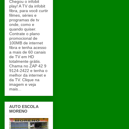
Chegou o infobit
play! A TV da infobit
fibra, para você curtir
filmes, séries e
programas de tv
onde, como e
quando quiser.
Contrate o plano
promocional de
100MB de internet
fibra e tenha acesso
a mais de 60 canais
de TV em HD
totalmente grátis.
Chama no ZAP 42 9
9124-2422 e tenha o
melhor da internet e
da TV. Clique na
imagem e veja
mais...
AUTO ESCOLA
MORENO