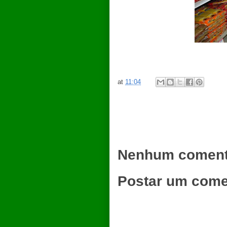
at
11:04
Nenhum coment
Postar um come