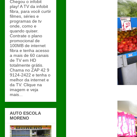
Chegou o infobit
play! A TV da infobit
fibra, para você curtir
filmes, séries e
programas de tv
onde, como e
quando quiser.
Contrate o plano
promocional de
100MB de internet
fibra e tenha acesso
a mais de 60 canais
de TV em HD
totalmente grátis.
Chama no ZAP 42 9
9124-2422 e tenha o
melhor da internet e
da TV. Clique na
imagem e veja
mais...
AUTO ESCOLA
MORENO