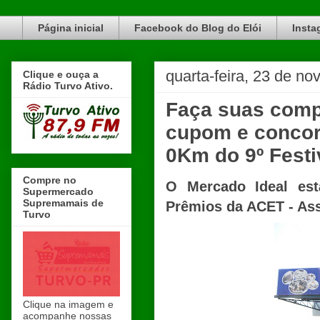
Blog do Elói Turvo e região, faça do nosso Blog um canal de divulgação. www.blogdoeloi.com.br
Página inicial
Facebook do Blog do Elói
Insta
quarta-feira, 23 de n
Clique e ouça a
Rádio Turvo Ativo.
Faça suas comp
cupom e concor
0Km do 9º Fest
Compre no
O Mercado Ideal est
Supermercado
Supremamais de
Prêmios da ACET - Ass
Turvo
Clique na imagem e
acompanhe nossas