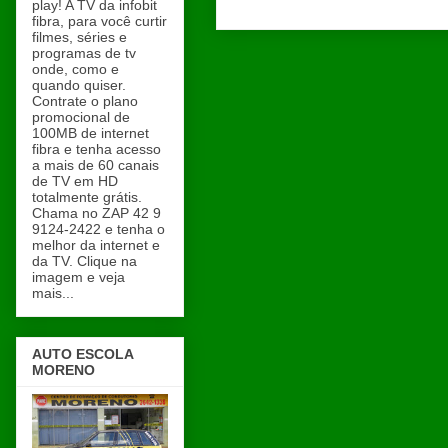
play! A TV da infobit
fibra, para você curtir
filmes, séries e
programas de tv
onde, como e
quando quiser.
Contrate o plano
promocional de
100MB de internet
fibra e tenha acesso
a mais de 60 canais
de TV em HD
totalmente grátis.
Chama no ZAP 42 9
9124-2422 e tenha o
melhor da internet e
da TV. Clique na
imagem e veja
mais...
AUTO ESCOLA
MORENO