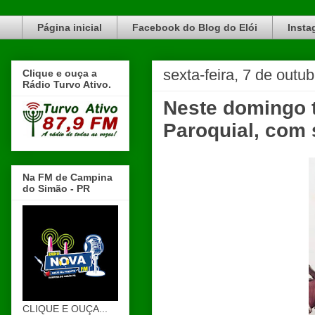
Blog do Elói Turvo e região, faça do nosso Blog um canal de divulgação. www.blogdoeloi.com.br
Página inicial
Facebook do Blog do Elói
Insta
sexta-feira, 7 de outu
Clique e ouça a
Rádio Turvo Ativo.
Neste domingo t
Paroquial, com 
Na FM de Campina
do Simão - PR
CLIQUE E OUÇA...