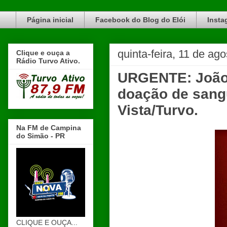
Blog do Elói Turvo e região, faça do nosso Blog um canal de divulgação. www.blogdoeloi.com.br
Página inicial
Facebook do Blog do Elói
Insta
quinta-feira, 11 de ag
Clique e ouça a
Rádio Turvo Ativo.
URGENTE: João 
doação de sangu
Vista/Turvo.
Na FM de Campina
do Simão - PR
CLIQUE E OUÇA...