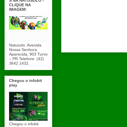
S NA NATUSOLO -
CLIQUE NA
IMAGEM:
Natusolo: Avenida
Nossa Senhora
Aparecida, 903 Turvo
– PR Telefone: (42)
3642 1432.
Chegou o infobit
play
Chegou o infobit