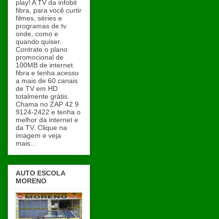
play! A TV da infobit
fibra, para você curtir
filmes, séries e
programas de tv
onde, como e
quando quiser.
Contrate o plano
promocional de
100MB de internet
fibra e tenha acesso
a mais de 60 canais
de TV em HD
totalmente grátis.
Chama no ZAP 42 9
9124-2422 e tenha o
melhor da internet e
da TV. Clique na
imagem e veja
mais...
AUTO ESCOLA
MORENO