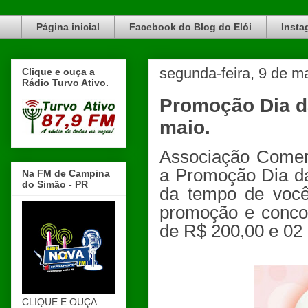
Blog do Elói Turvo e região, faça do nosso Blog um canal de divulgação. www.blogdoeloi.com.br
Página inicial
Facebook do Blog do Elói
Insta
segunda-feira, 9 de m
Clique e ouça a
Rádio Turvo Ativo.
Promoção Dia da
maio.
Associação Comerc
a Promoção Dia da
Na FM de Campina
do Simão - PR
da tempo de você
promoção e conco
de R$ 200,00 e 02
CLIQUE E OUÇA...