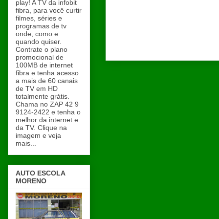
play! A TV da infobit
fibra, para você curtir
filmes, séries e
programas de tv
onde, como e
quando quiser.
Contrate o plano
promocional de
100MB de internet
fibra e tenha acesso
a mais de 60 canais
de TV em HD
totalmente grátis.
Chama no ZAP 42 9
9124-2422 e tenha o
melhor da internet e
da TV. Clique na
imagem e veja
mais...
AUTO ESCOLA
MORENO