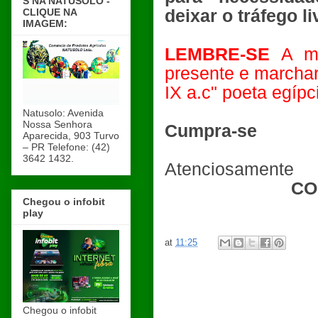
S NA NATUSOLO -
deixar o tráfego li
CLIQUE NA
IMAGEM:
LEMBRE-SE
A m
presente e march
IX a.c" poeta egípc
Natusolo: Avenida
Nossa Senhora
Cumpra-se
Aparecida, 903 Turvo
– PR Telefone: (42)
3642 1432.
Atenciosamente
CO
Chegou o infobit
play
at
11:25
Chegou o infobit