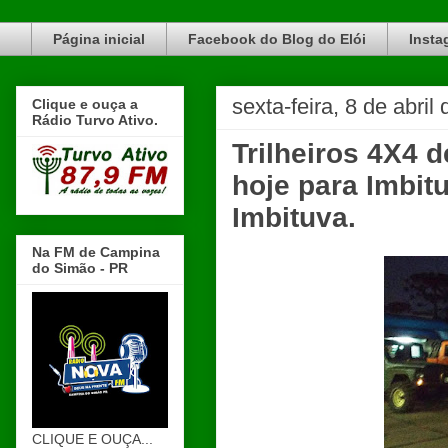
Blog do Elói Turvo e região, faça do nosso Blog um canal de divulgação. www.blogdoeloi.com.br
Página inicial
Facebook do Blog do Elói
Insta
sexta-feira, 8 de abril
Clique e ouça a
Rádio Turvo Ativo.
Trilheiros 4X4 
hoje para Imbit
Imbituva.
Na FM de Campina
do Simão - PR
CLIQUE E OUÇA...