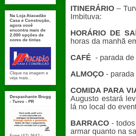
ITINERÁRIO
– Tur
Imbituva:
Na Loja Atacadão
Casa e Construção,
agora você
encontra mais de
HORÁRIO DE SA
2.000 opções de
horas da manhã em 
cores de tintas
CAFÉ
- parada de
ALMOÇO
- parada 
Clique na imagem e
veja mais...
COMIDA PARA V
Despachante Brugg
Augusto estará le
- Turvo - PR
lá no local do eve
BARRACO
- todos
armar quanto na s
Fone (42) 3642 -