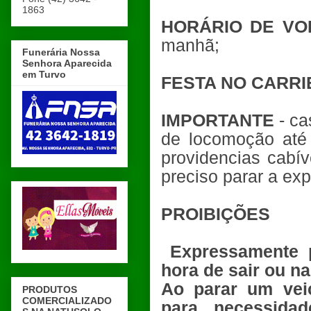
1863
HORÁRIO DE VO
manhã;
Funerária Nossa
Senhora Aparecida
em Turvo
FESTA NO CARRI
IMPORTANTE
- ca
de locomoção até 
providencias cabí
preciso parar a ex
PROIBIÇÕES
Expressamente p
hora de sair ou na
Ao parar um vei
PRODUTOS
COMERCIALIZADO
para necessidad