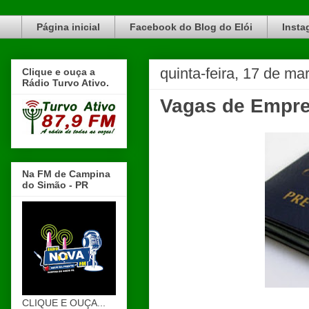
Blog do Elói Turvo e região, faça do nosso Blog um canal de divulgação. www.blogdoeloi.com.br
Página inicial
Facebook do Blog do Elói
Insta
quinta-feira, 17 de ma
Clique e ouça a
Rádio Turvo Ativo.
Vagas de Empr
Na FM de Campina
do Simão - PR
CLIQUE E OUÇA...