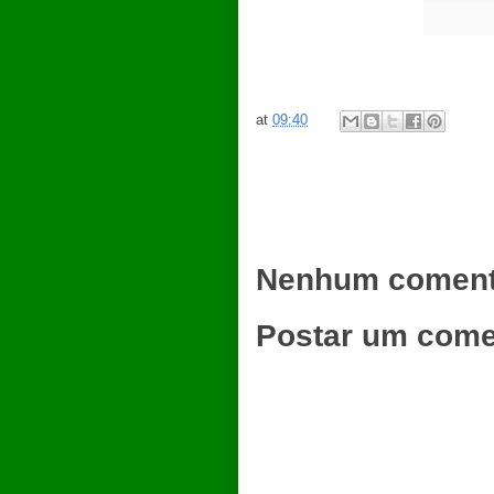
at
09:40
Nenhum coment
Postar um come