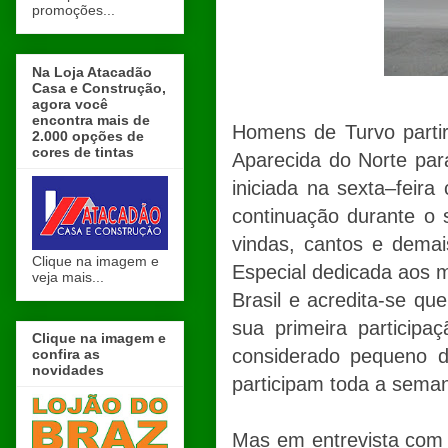
promoções...
Na Loja Atacadão
Casa e Construção,
agora você
encontra mais de
Homens de Turvo partir
2.000 opções de
cores de tintas
Aparecida do Norte par
iniciada na sexta–feir
continuação durante o
vindas, cantos e dema
Clique na imagem e
Especial dedicada aos m
veja mais...
Brasil e acredita-se qu
sua primeira particip
Clique na imagem e
considerado pequeno d
confira as
novidades
participam toda a sema
Mas em entrevista com 