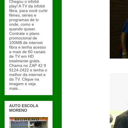
Chegou o infobit
play! A TV da infobit
fibra, para você curtir
filmes, séries e
programas de tv
onde, como e
quando quiser.
Contrate o plano
promocional de
100MB de internet
fibra e tenha acesso
a mais de 60 canais
de TV em HD
totalmente grátis.
Chama no ZAP 42 9
9124-2422 e tenha o
melhor da internet e
da TV. Clique na
imagem e veja
mais...
AUTO ESCOLA
MORENO