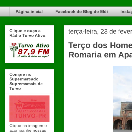
Blog do Elói Turvo e região, faça do nosso Blog um canal de divulgação. www.blogdoeloi.com.br
Página inicial
Facebook do Blog do Elói
Insta
terça-feira, 23 de feve
Clique e ouça a
Rádio Turvo Ativo.
Terço dos Homen
Romaria em Apa
Compre no
Supermercado
Supremamais de
Turvo
Clique na imagem e
acompanhe nossas