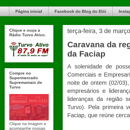
Blog do Elói Turvo e região, faça do nosso Blog um canal de divulgação. www.blogdoeloi.com.br
Página inicial
Facebook do Blog do Elói
Insta
terça-feira, 3 de març
Clique e ouça a
Rádio Turvo Ativo.
Caravana da reg
da Faciap
A solenidade de poss
Compre no
Comerciais e Empresari
Supermercado
noite de ontem (02/03),
Supremamais de
Turvo
empresários e lideran
lideranças da região 
Turvo). Pela primeira 
Faciap, que reúne cerc
Clique na imagem e
acompanhe nossas