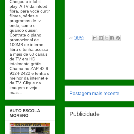
Chegou o infobit
play! A TV da infobit
fibra, para você curtir
filmes, séries e
programas de tv
onde, como e
quando quiser.
Contrate o plano
at
16:50
promocional de
100MB de internet
fibra e tenha acesso
a mais de 60 canais
de TV em HD
totalmente grátis.
Chama no ZAP 42 9
9124-2422 e tenha o
melhor da internet e
da TV. Clique na
imagem e veja
mais...
Postagem mais recente
AUTO ESCOLA
Publicidade
MORENO