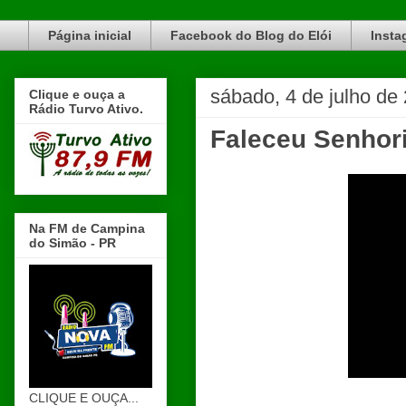
Blog do Elói Turvo e região, faça do nosso Blog um canal de divulgação. www.blogdoeloi.com.br
Página inicial
Facebook do Blog do Elói
Insta
sábado, 4 de julho de
Clique e ouça a
Rádio Turvo Ativo.
Faleceu Senhor
Na FM de Campina
do Simão - PR
CLIQUE E OUÇA...