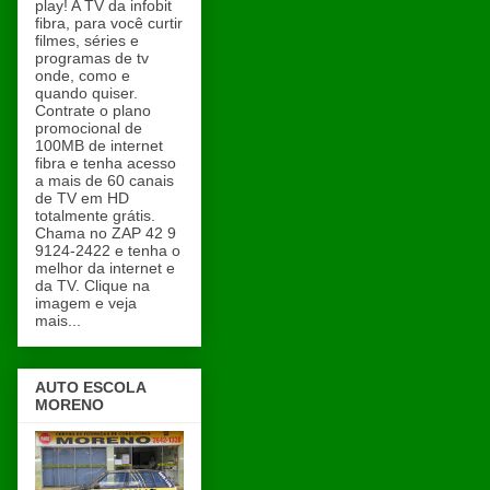
play! A TV da infobit
fibra, para você curtir
filmes, séries e
programas de tv
onde, como e
quando quiser.
Contrate o plano
promocional de
100MB de internet
fibra e tenha acesso
a mais de 60 canais
de TV em HD
totalmente grátis.
Chama no ZAP 42 9
9124-2422 e tenha o
melhor da internet e
da TV. Clique na
imagem e veja
mais...
AUTO ESCOLA
MORENO