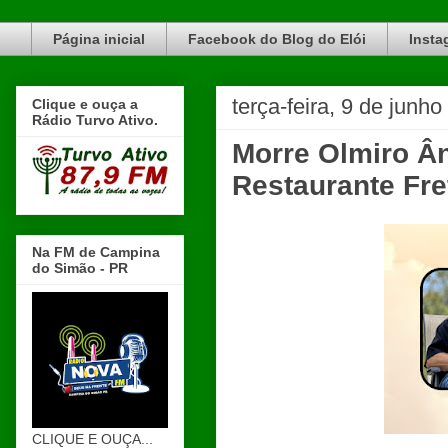
Blog do Elói Turvo e região, faça do nosso Blog um canal de divulgação. www.blogdoeloi.com.br
Página inicial
Facebook do Blog do Elói
Insta
terça-feira, 9 de junh
Clique e ouça a
Rádio Turvo Ativo.
Morre Olmiro Âng
Restaurante Fre
Na FM de Campina
do Simão - PR
CLIQUE E OUÇA...