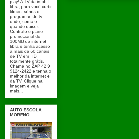
play! A TV da infobit
fibra, para você curtir
filmes, séries e
programas de tv
onde, como e
quando quiser.
Contrate o plano
promocional de
100MB de internet
fibra e tenha acesso
a mais de 60 canais
de TV em HD
totalmente grátis.
Chama no ZAP 42 9
9124-2422 e tenha o
melhor da internet e
da TV. Clique na
imagem e veja
mais...
AUTO ESCOLA
MORENO