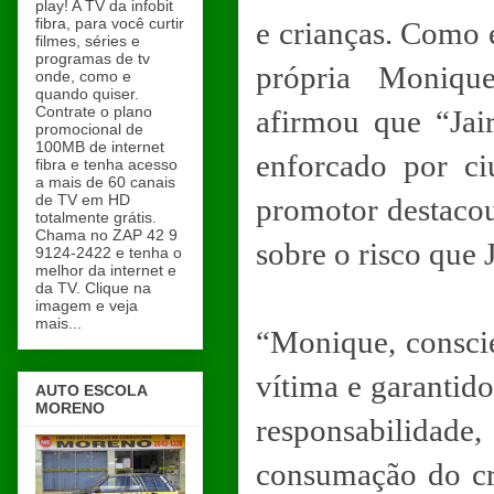
play! A TV da infobit
fibra, para você curtir
e crianças. Como 
filmes, séries e
programas de tv
própria Monique
onde, como e
quando quiser.
Contrate o plano
afirmou que “Jai
promocional de
100MB de internet
enforcado por c
fibra e tenha acesso
a mais de 60 canais
de TV em HD
promotor destacou 
totalmente grátis.
Chama no ZAP 42 9
sobre o risco que J
9124-2422 e tenha o
melhor da internet e
da TV. Clique na
imagem e veja
mais...
“Monique, consci
vítima e garantido
AUTO ESCOLA
MORENO
responsabilida
consumação do cr