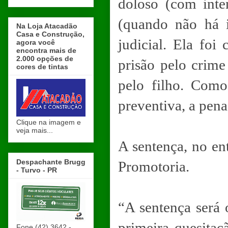
doloso (com inte
(quando não há 
Na Loja Atacadão
Casa e Construção,
judicial. Ela fo
agora você
encontra mais de
2.000 opções de
prisão pelo crime
cores de tintas
pelo filho. Com
preventiva, a pena
Clique na imagem e
veja mais...
A sentença, no ent
Despachante Brugg
Promotoria.
- Turvo - PR
“A sentença será
primeira quesitaç
Fone (42) 3642 -