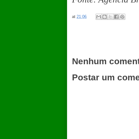
at
21:06
Nenhum coment
Postar um come