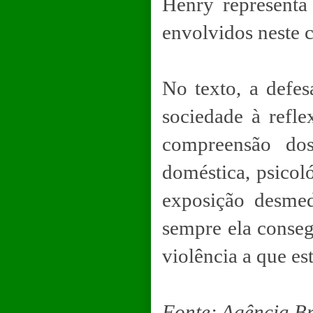
Henry representa
envolvidos neste c
No texto, a defe
sociedade à refl
compreensão dos
doméstica, psicoló
exposição desme
sempre ela conseg
violência a que es
Fonte: Agência Br