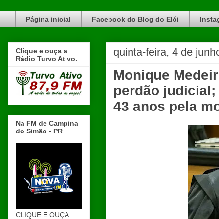
Blog do Elói Turvo e região, faça do nosso Blog um canal de divulgação. www.blogdoeloi.com.br
Página inicial
Facebook do Blog do Elói
Insta
quinta-feira, 4 de jun
Clique e ouça a
Rádio Turvo Ativo.
Monique Medeir
perdão judicial
43 anos pela mo
Na FM de Campina
do Simão - PR
CLIQUE E OUÇA...