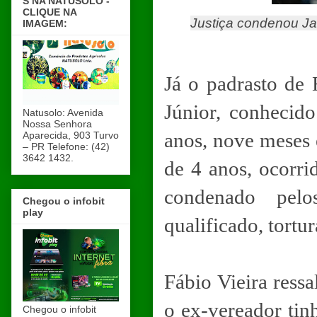
S NA NATUSOLO -
CLIQUE NA
Justiça condenou Ja
IMAGEM:
Já o padrasto de 
Júnior, conhecid
Natusolo: Avenida
Nossa Senhora
anos, nove meses 
Aparecida, 903 Turvo
– PR Telefone: (42)
3642 1432.
de 4 anos, ocorr
condenado pelo
Chegou o infobit
play
qualificado, tortu
Fábio Vieira ressa
o ex-vereador tin
Chegou o infobit