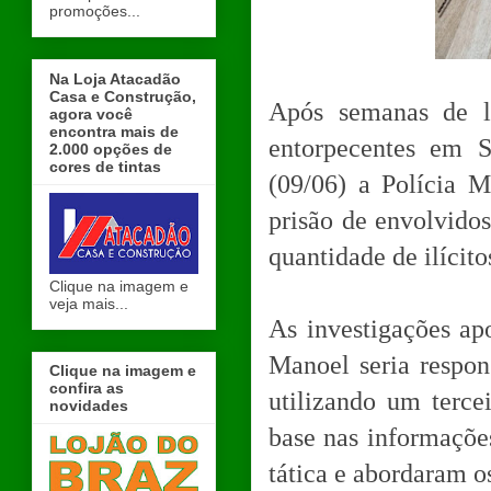
promoções...
Na Loja Atacadão
Casa e Construção,
Após semanas de l
agora você
encontra mais de
entorpecentes em S
2.000 opções de
cores de tintas
(09/06) a Polícia M
prisão de envolvido
quantidade de ilícito
Clique na imagem e
veja mais...
As investigações ap
Manoel seria respon
Clique na imagem e
confira as
utilizando um terce
novidades
base nas informaçõe
tática e abordaram os