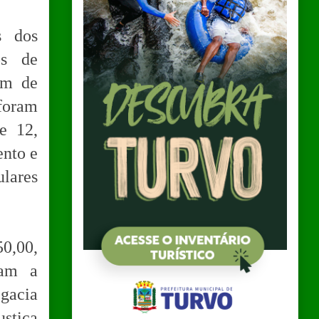
s dos
os de
ém de
foram
e 12,
ento e
ulares
50,00,
cam a
egacia
ustiça