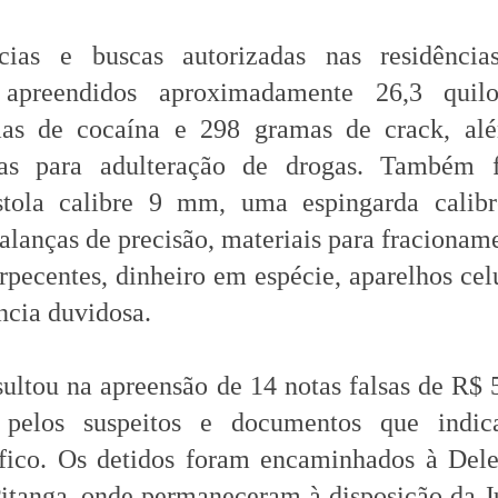
cias e buscas autorizadas nas residência
 apreendidos aproximadamente 26,3 quil
as de cocaína e 298 gramas de crack, al
adas para adulteração de drogas. Também 
stola calibre 9 mm, uma espingarda calibr
alanças de precisão, materiais para fracionam
pecentes, dinheiro em espécie, aparelhos cel
ncia duvidosa.
ultou na apreensão de 14 notas falsas de R$ 
os pelos suspeitos e documentos que indi
áfico. Os detidos foram encaminhados à Del
Pitanga, onde permaneceram à disposição da J