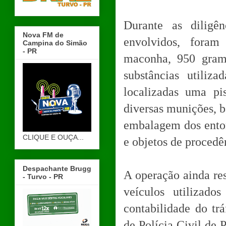
Durante as diligên
Nova FM de
envolvidos, foram
Campina do Simão
- PR
maconha, 950 gram
substâncias utiliz
localizadas uma pi
diversas munições, b
embalagem dos entor
CLIQUE E OUÇA...
e objetos de procedê
Despachante Brugg
A operação ainda res
- Turvo - PR
veículos utilizad
contabilidade do tr
de Polícia Civil de 