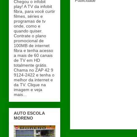
Publicidade
Chegou o infobit
play! A TV da infobit
fibra, para você curtir
filmes, séries e
programas de tv
onde, como e
quando quiser.
Contrate o plano
promocional de
100MB de internet
fibra e tenha acesso
a mais de 60 canais
de TV em HD
totalmente grátis.
Chama no ZAP 42 9
9124-2422 e tenha o
melhor da internet e
da TV. Clique na
imagem e veja
mais...
AUTO ESCOLA
MORENO