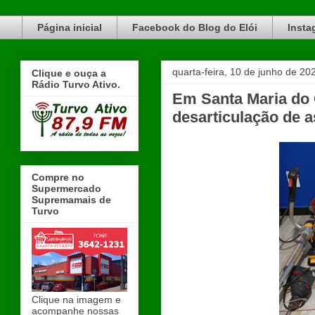
Blog do Elói Turvo e região, faça do nosso Blog um canal de divulgação. www.blogdoeloi.com.br
Página inicial
Facebook do Blog do Elói
Insta
quarta-feira, 10 de junho de 20
Clique e ouça a
Rádio Turvo Ativo.
Em Santa Maria do O
desarticulação de a
Compre no
Supermercado
Supremamais de
Turvo
Clique na imagem e
acompanhe nossas