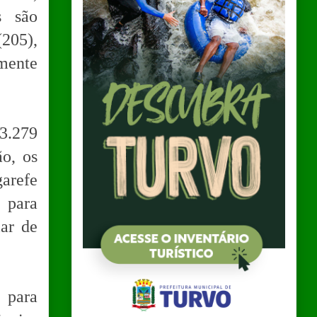
s são
205),
omente
3.279
o, os
garefe
 para
iar de
 para