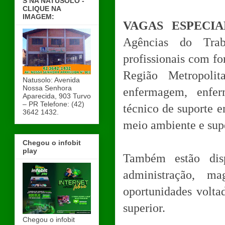
S NA NATUSOLO -
CLIQUE NA
IMAGEM:
VAGAS ESPECIA
Agências do Trab
profissionais com fo
Região Metropoli
Natusolo: Avenida
Nossa Senhora
enfermagem, enfer
Aparecida, 903 Turvo
– PR Telefone: (42)
técnico de suporte e
3642 1432.
meio ambiente e super
Chegou o infobit
play
Também estão disp
administração, m
oportunidades volta
superior.
Chegou o infobit