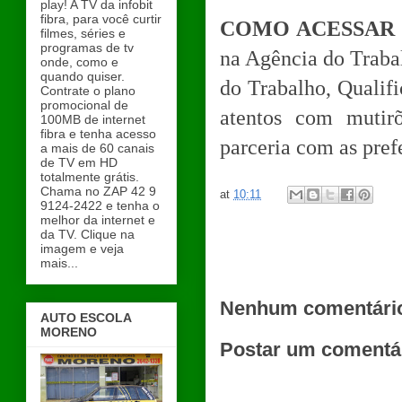
play! A TV da infobit
fibra, para você curtir
COMO ACESSAR
filmes, séries e
programas de tv
na Agência do Trabal
onde, como e
quando quiser.
do Trabalho, Qualif
Contrate o plano
promocional de
atentos com mutir
100MB de internet
fibra e tenha acesso
parceria com as prefe
a mais de 60 canais
de TV em HD
totalmente grátis.
Chama no ZAP 42 9
at
10:11
9124-2422 e tenha o
melhor da internet e
da TV. Clique na
imagem e veja
mais...
Nenhum comentári
AUTO ESCOLA
MORENO
Postar um comentá