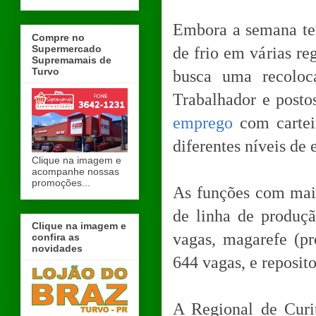
Embora a semana te
Compre no
Supermercado
de frio em várias re
Supremamais de
Turvo
busca uma recoloc
Trabalhador e post
emprego
com carteir
diferentes níveis de 
Clique na imagem e
acompanhe nossas
promoções...
As funções com maio
de linha de produç
Clique na imagem e
vagas, magarefe (pr
confira as
novidades
644 vagas, e reposit
A Regional de Curi