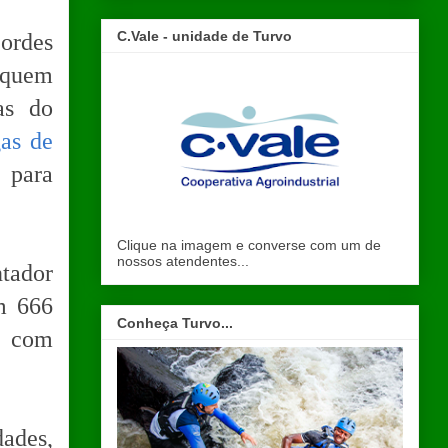
C.Vale - unidade de Turvo
ordes
a quem
as do
as de
, para
Clique na imagem e converse com um de
nossos atendentes...
tador
m 666
Conheça Turvo...
), com
ades,