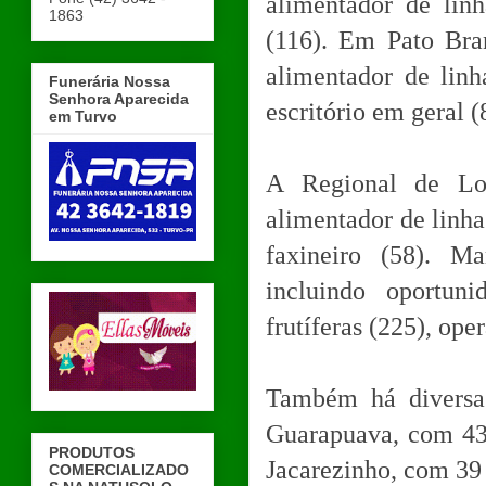
alimentador de linh
1863
(116). Em Pato Bran
alimentador de linh
Funerária Nossa
Senhora Aparecida
escritório em geral (
em Turvo
A Regional de Lon
alimentador de linha
faxineiro (58). M
incluindo oportun
frutíferas (225), ope
Também há diversa
Guarapuava, com 43
PRODUTOS
Jacarezinho, com 39 
COMERCIALIZADO