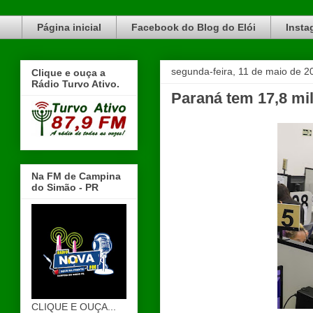
Blog do Elói Turvo e região, faça do nosso Blog um canal de divulgação. www.blogdoeloi.com.br
Página inicial
Facebook do Blog do Elói
Insta
segunda-feira, 11 de maio de 2
Clique e ouça a
Rádio Turvo Ativo.
Paraná tem 17,8 mi
Na FM de Campina
do Simão - PR
CLIQUE E OUÇA...