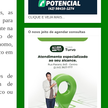
s, as
CLIQUE E VEJA MAIS...
 para
nte na
O novo jeito de agendar consultas
co de
nomo,
ico em
es de
ém de
ico ou