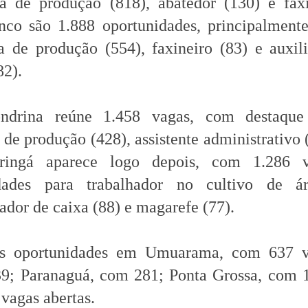
a de produção (818), abatedor (130) e faxi
co são 1.888 oportunidades, principalmente
a de produção (554), faxineiro (83) e auxil
82).
drina reúne 1.458 vagas, com destaque
 de produção (428), assistente administrativo 
aringá aparece logo depois, com 1.286 v
idades para trabalhador no cultivo de ár
rador de caixa (88) e magarefe (77).
s oportunidades em Umuarama, com 637 v
9; Paranaguá, com 281; Ponta Grossa, com 1
vagas abertas.