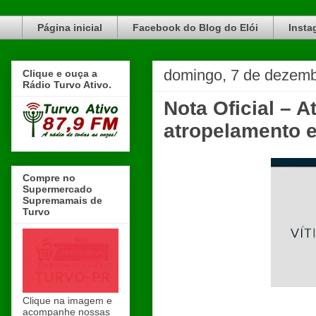
Blog do Elói Turvo e região, faça do nosso Blog um canal de divulgação. www.blogdoeloi.com.br
Página inicial
Facebook do Blog do Elói
Insta
domingo, 7 de dezemb
Clique e ouça a
Rádio Turvo Ativo.
Nota Oficial – 
atropelamento 
Compre no
Supermercado
Supremamais de
Turvo
Clique na imagem e
acompanhe nossas