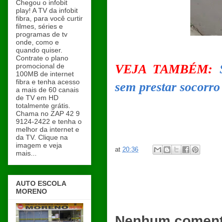
Chegou o infobit
play! A TV da infobit
fibra, para você curtir
filmes, séries e
programas de tv
onde, como e
quando quiser.
Contrate o plano
promocional de
VEJA TAMBÉM:
100MB de internet
fibra e tenha acesso
sem prestar socorro 
a mais de 60 canais
de TV em HD
totalmente grátis.
Chama no ZAP 42 9
9124-2422 e tenha o
melhor da internet e
da TV. Clique na
imagem e veja
at
20:36
mais...
AUTO ESCOLA
MORENO
Nenhum coment