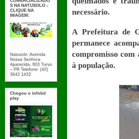
queimados e traum
COMERCIALIZADO
S NA NATUSOLO -
necessário.
CLIQUE NA
IMAGEM:
A Prefeitura de G
permanece acompa
compromisso com a 
Natusolo: Avenida
Nossa Senhora
à população.
Aparecida, 903 Turvo
– PR Telefone: (42)
3642 1432.
Chegou o infobit
play