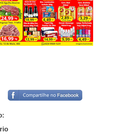
o:
rio