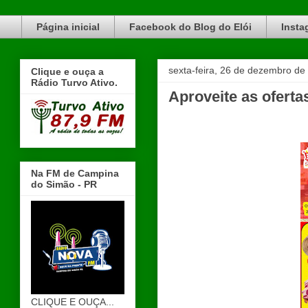
Blog do Elói Turvo e região, faça do nosso Blog um canal de divulgação. www.blogdoeloi.com.br
Página inicial
Facebook do Blog do Elói
Insta
sexta-feira, 26 de dezembro de
Clique e ouça a
Rádio Turvo Ativo.
Aproveite as ofer
Na FM de Campina
do Simão - PR
CLIQUE E OUÇA...