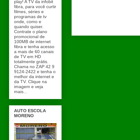
play! A TV da infobit
fibra, para você curtir
filmes, séries e
programas de tv
onde, como e
quando quiser.
Contrate o plano
promocional de
100MB de internet
fibra e tenha acesso
a mais de 60 canais
de TV em HD
totalmente grátis.
Chama no ZAP 42 9
9124-2422 e tenha o
melhor da internet e
da TV. Clique na
imagem e veja
mais...
AUTO ESCOLA
MORENO