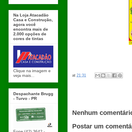
Na Loja Atacadão
Casa e Construção,
agora você
encontra mais de
2.000 opções de
cores de tintas
Clique na imagem e
at
21:31
veja mais...
Despachante Brugg
- Turvo - PR
Nenhum comentári
Postar um comentá
Fone (42) 3642 -