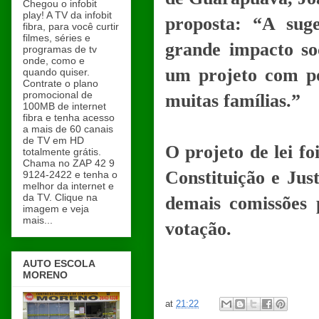
Chegou o infobit
play! A TV da infobit
proposta: “A sug
fibra, para você curtir
filmes, séries e
grande impacto so
programas de tv
onde, como e
um projeto com po
quando quiser.
Contrate o plano
promocional de
muitas famílias.”
100MB de internet
fibra e tenha acesso
a mais de 60 canais
de TV em HD
O projeto de lei f
totalmente grátis.
Chama no ZAP 42 9
Constituição e Jus
9124-2422 e tenha o
melhor da internet e
da TV. Clique na
demais comissões 
imagem e veja
mais...
votação.
AUTO ESCOLA
MORENO
at
21:22