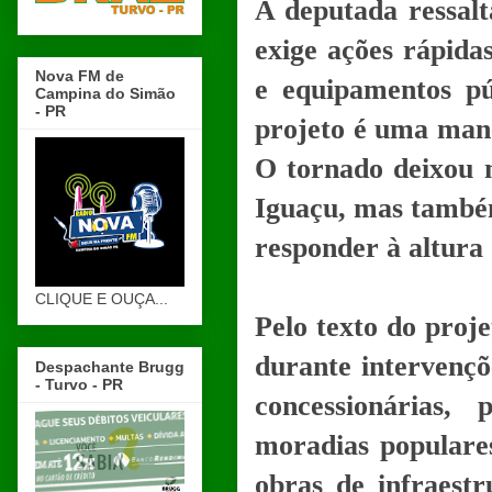
A deputada ressalt
exige ações rápida
Nova FM de
e equipamentos pú
Campina do Simão
- PR
projeto é uma mane
O tornado deixou 
Iguaçu, mas també
responder à altura
CLIQUE E OUÇA...
Pelo texto do proje
durante intervençõe
Despachante Brugg
- Turvo - PR
concessionárias,
moradias populares
obras de infraest