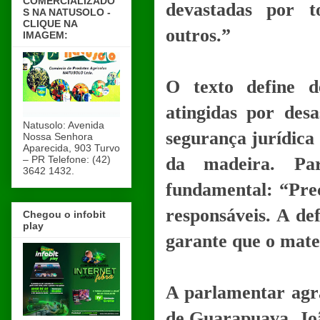
COMERCIALIZADO
devastadas por to
S NA NATUSOLO -
CLIQUE NA
outros.”
IMAGEM:
O texto define d
atingidas por desa
Natusolo: Avenida
segurança jurídica
Nossa Senhora
Aparecida, 903 Turvo
– PR Telefone: (42)
da madeira. Par
3642 1432.
fundamental: “Pre
responsáveis. A def
Chegou o infobit
play
garante que o mate
A parlamentar agr
de Guarapuava, Joã