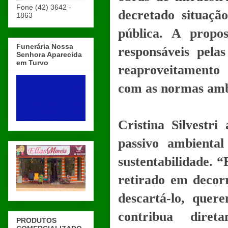
Fone (42) 3642 -
decretado situaçã
1863
pública. A prop
Funerária Nossa
responsáveis pela
Senhora Aparecida
em Turvo
reaproveitamento
com as normas ambi
Cristina Silvestr
passivo ambienta
sustentabilidade. 
retirado em decor
descartá-lo, que
contribua diret
PRODUTOS