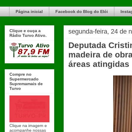
Blog do Elói Turvo e região, faça do nosso Blog um canal de divulgação. www.blogdoeloi.com.br
Página inicial
Facebook do Blog do Elói
Insta
segunda-feira, 24 de
Clique e ouça a
Rádio Turvo Ativo.
Deputada Cristi
madeira de obra
áreas atingidas
Compre no
Supermercado
Supremamais de
Turvo
Clique na imagem e
acompanhe nossas