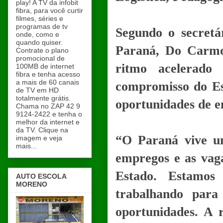
play! A TV da infobit
fibra, para você curtir
filmes, séries e
programas de tv
Segundo o secretá
onde, como e
quando quiser.
Paraná, Do Carmo
Contrate o plano
promocional de
ritmo acelerado
100MB de internet
fibra e tenha acesso
a mais de 60 canais
compromisso do Es
de TV em HD
totalmente grátis.
oportunidades de e
Chama no ZAP 42 9
9124-2422 e tenha o
melhor da internet e
da TV. Clique na
“O Paraná vive u
imagem e veja
mais...
empregos e as vag
Estado. Estamos
AUTO ESCOLA
MORENO
trabalhando para 
oportunidades. A 