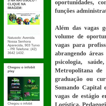
S NA NATUSOLO -
oportunidades, c
CLIQUE NA
IMAGEM:
funções administrat
Além das vagas g
volume de oportun
Natusolo: Avenida
Nossa Senhora
vagas para profis
Aparecida, 903 Turvo
– PR Telefone: (42)
abrangendo áreas 
3642 1432.
psicologia, saúd
Chegou o infobit
Metropolitana de 
play
graduação ou cur
Somando Capital 
vagas de estágio 
Logística, Pedagog
Chegou o infobit