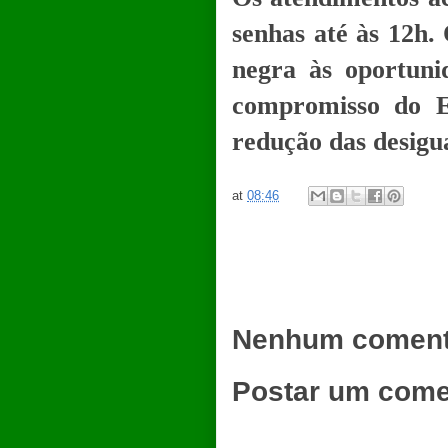
senhas até às 12h.
negra às oportuni
compromisso do E
redução das desigu
at
08:46
Nenhum coment
Postar um come