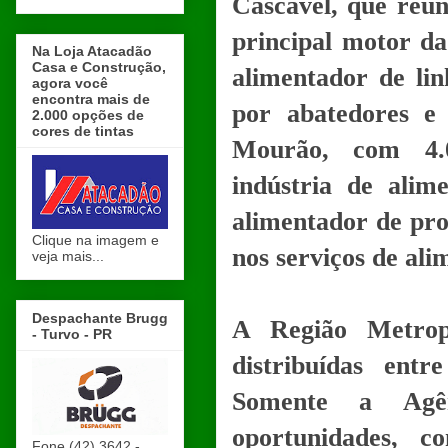
Cascavel, que reún
principal motor da
Na Loja Atacadão
Casa e Construção,
alimentador de li
agora você
encontra mais de
por abatedores e
2.000 opções de
cores de tintas
Mourão, com 4.0
indústria de alim
alimentador de pro
Clique na imagem e
nos serviços de ali
veja mais...
Despachante Brugg
A Região Metrop
- Turvo - PR
distribuídas entr
Somente a Agê
oportunidades, 
Fone (42) 3642 -