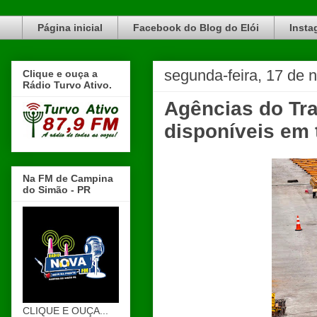
Blog do Elói Turvo e região, faça do nosso Blog um canal de divulgação. www.blogdoeloi.com.br
Página inicial
Facebook do Blog do Elói
Insta
segunda-feira, 17 de
Clique e ouça a
Rádio Turvo Ativo.
Agências do Tra
disponíveis em 
Na FM de Campina
do Simão - PR
CLIQUE E OUÇA...