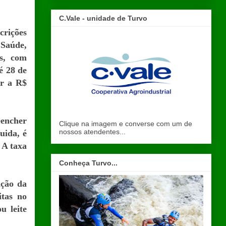
C.Vale - unidade de Turvo
crições
 Saúde,
as, com
é 28 de
ar a R$
eencher
Clique na imagem e converse com um de
nossos atendentes...
uida, é
 A taxa
Conheça Turvo...
nção da
itas no
u leite