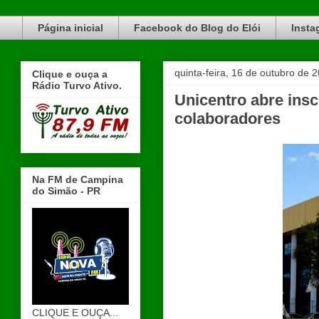
Blog do Elói Turvo e região, faça do nosso Blog um canal de divulgação. www.blogdoeloi.com.br
Página inicial
Facebook do Blog do Elói
Insta
quinta-feira, 16 de outubro de 
Clique e ouça a
Rádio Turvo Ativo.
Unicentro abre insc
colaboradores
Na FM de Campina
do Simão - PR
CLIQUE E OUÇA...