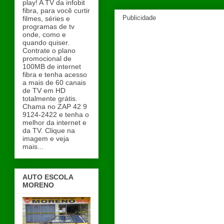
play! A TV da infobit
fibra, para você curtir
Publicidade
filmes, séries e
programas de tv
onde, como e
quando quiser.
Contrate o plano
promocional de
100MB de internet
fibra e tenha acesso
a mais de 60 canais
de TV em HD
totalmente grátis.
Chama no ZAP 42 9
9124-2422 e tenha o
melhor da internet e
da TV. Clique na
imagem e veja
mais...
AUTO ESCOLA
MORENO