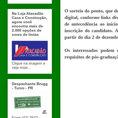
O sorteio do ponto, que d
Na Loja Atacadão
digital, conforme links d
Casa e Construção,
agora você
de antecedência ao iníci
encontra mais de
inscrição do candidato. A
2.000 opções de
cores de tintas
partir do dia 2 de dezemb
Os interessados podem c
requisitos de pós-graduaç
Clique na imagem e
veja mais...
Despachante Brugg
- Turvo - PR
Fone (42) 3642 -