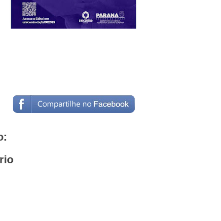
o:
rio