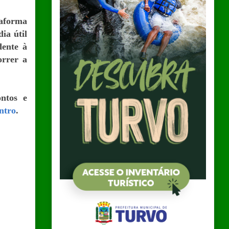
taforma
ia útil
dente à
orrer a
ontos e
entro
.