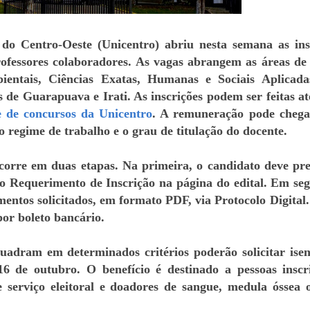
do Centro-Oeste (Unicentro) abriu nesta semana as ins
professores colaboradores. As vagas abrangem as áreas de
ientais, Ciências Exatas, Humanas e Sociais Aplicad
de Guarapuava e Irati. As inscrições podem ser feitas at
te de concursos da Unicentro
. A remuneração pode cheg
o regime de trabalho e o grau de titulação do docente.
ocorre em duas etapas. Na primeira, o candidato deve pr
 o Requerimento de Inscrição na página do edital. Em seg
mentos solicitados, em formato PDF, via Protocolo Digital.
por boleto bancário.
uadram em determinados critérios poderão solicitar ise
16 de outubro. O benefício é destinado a pessoas inscr
 serviço eleitoral e doadores de sangue, medula óssea o