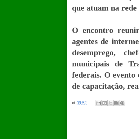
que atuam na rede 
O encontro reunir
agentes de interme
desemprego, che
municipais de Tr
federais. O evento 
de capacitação, rea
at
09:52