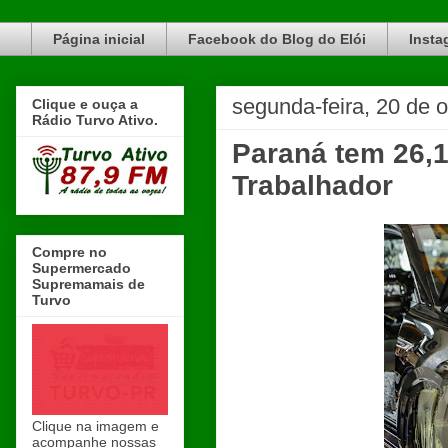
Blog do Elói Turvo e região, faça do nosso Blog um canal de divulgação. www.blogdoeloi.com.br
Página inicial
Facebook do Blog do Elói
Insta
segunda-feira, 20 de 
Clique e ouça a
Rádio Turvo Ativo.
Paraná tem 26,1
Trabalhador
Compre no
Supermercado
Supremamais de
Turvo
Clique na imagem e
acompanhe nossas