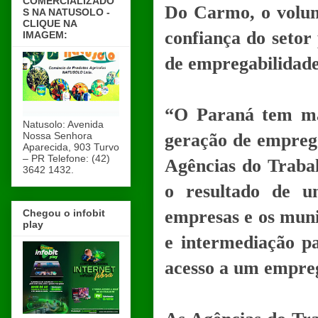
COMERCIALIZADO
Do Carmo, o volum
S NA NATUSOLO -
CLIQUE NA
confiança do setor 
IMAGEM:
de empregabilidad
“O Paraná tem ma
Natusolo: Avenida
Nossa Senhora
geração de empreg
Aparecida, 903 Turvo
– PR Telefone: (42)
Agências do Traba
3642 1432.
o resultado de u
empresas e os muni
Chegou o infobit
play
e intermediação p
acesso a um empreg