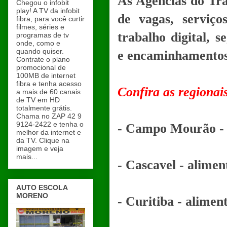
As Agências do Tr
Chegou o infobit
play! A TV da infobit
de vagas, serviço
fibra, para você curtir
filmes, séries e
trabalho digital, s
programas de tv
onde, como e
quando quiser.
e encaminhamentos 
Contrate o plano
promocional de
100MB de internet
fibra e tenha acesso
Confira as regionai
a mais de 60 canais
de TV em HD
totalmente grátis.
Chama no ZAP 42 9
9124-2422 e tenha o
- Campo Mourão - a
melhor da internet e
da TV. Clique na
imagem e veja
mais...
- Cascavel - alimen
AUTO ESCOLA
MORENO
- Curitiba - alimen