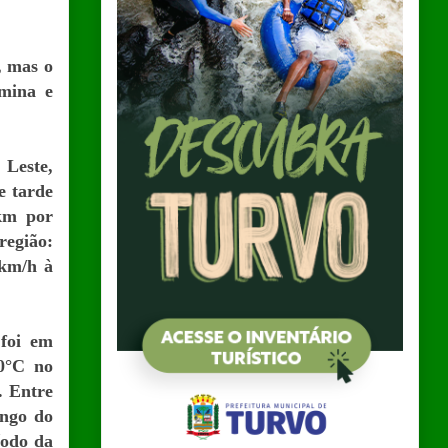
, mas o
omina e
 Leste,
e tarde
 km por
região:
 km/h à
 foi em
10°C no
. Entre
ongo do
íodo da