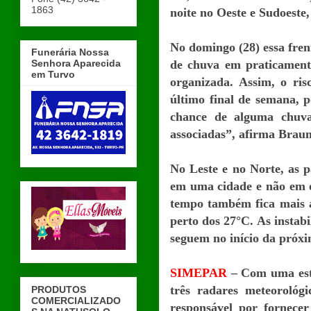
1863
noite no Oeste e Sudoeste,
No domingo (28) essa fren
Funerária Nossa
Senhora Aparecida
de chuva em praticament
em Turvo
organizada. Assim, o ri
último final de semana, 
chance de alguma chuva
associadas”, afirma Braun
No Leste e no Norte, as 
em uma cidade e não em 
tempo também fica mais 
perto dos 27°C. As instab
seguem no início da próx
SIMEPAR
– Com uma estr
três radares meteorológ
PRODUTOS
COMERCIALIZADO
responsável por fornece