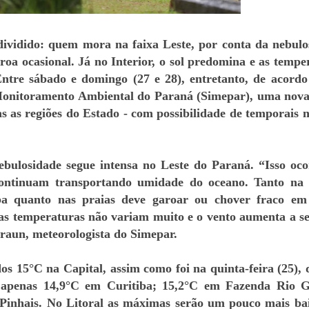
ividido: quem mora na faixa Leste, por conta da nebulo
roa ocasional. Já no Interior, o sol predomina e as tempe
ntre sábado e domingo (27 e 28), entretanto, de acord
Monitoramento Ambiental do Paraná (Simepar), uma nova
as as regiões do Estado - com possibilidade de temporais n
nebulosidade segue intensa no Leste do Paraná. “Isso oc
continuam transportando umidade do oceano. Tanto na
ba quanto nas praias deve garoar ou chover fraco em
 as temperaturas não variam muito e o vento aumenta a s
Braun, meteorologista do Simepar.
s 15°C na Capital, assim como foi na quinta-feira (25),
apenas 14,9°C em Curitiba; 15,2°C em Fazenda Rio G
Pinhais. No Litoral as máximas serão um pouco mais ba