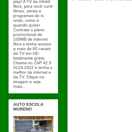
play! A TV da infobit
fibra, para você curtir
filmes, séries e
programas de tv
onde, como e
quando quiser.
Contrate o plano
promocional de
100MB de internet
fibra e tenha acesso
a mais de 60 canais
de TV em HD
totalmente grátis.
Chama no ZAP 42 9
9124-2422 e tenha o
melhor da internet e
da TV. Clique na
imagem e veja
mais...
AUTO ESCOLA
MORENO