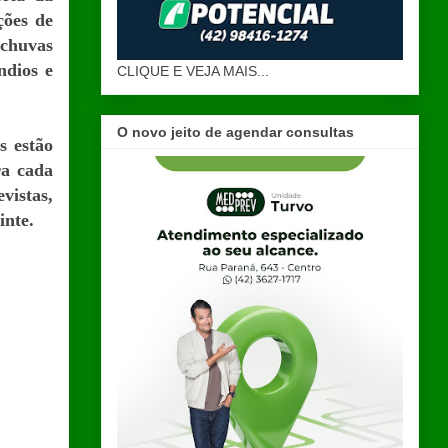
ções de
 chuvas
ndios e
CLIQUE E VEJA MAIS...
O novo jeito de agendar consultas
s estão
ra cada
vistas,
inte.