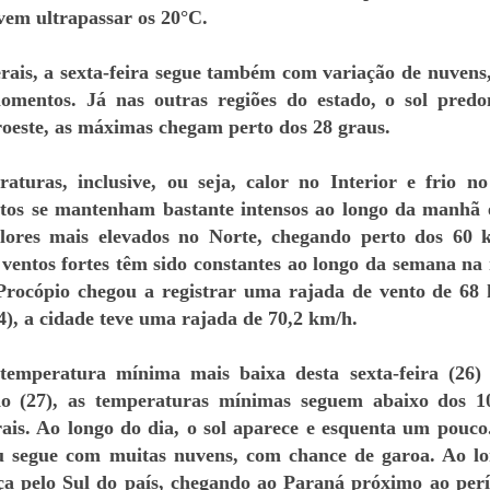
evem ultrapassar os 20°C.
ais, a sexta-feira segue também com variação de nuvens
omentos. Já nas outras regiões do estado, o sol pred
oeste, as máximas chegam perto dos 28 graus.
aturas, inclusive, ou seja, calor no Interior e frio no
ntos se mantenham bastante intensos ao longo da manhã 
valores mais elevados no Norte, chegando perto dos 60
ventos fortes têm sido constantes ao longo da semana na 
 Procópio chegou a registrar uma rajada de vento de 68
4), a cidade teve uma rajada de 70,2 km/h.
temperatura mínima mais baixa desta sexta-feira (26)
o (27), as temperaturas mínimas seguem abaixo dos 
is. Ao longo do dia, o sol aparece e esquenta um pouco
éu segue com muitas nuvens, com chance de garoa. Ao l
nça pelo Sul do país, chegando ao Paraná próximo ao per