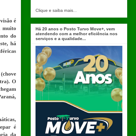
Clique e saiba mais...
visão é
a muito
Há 20 anos o Posto Turvo Move+, vem
atendendo com a melhor eficiência nos
ento do
serviços e a qualidade...
ste, há
éricas
 (chove
tra). O
 chegam
Paraná,
áticas,
mepar é
oria da