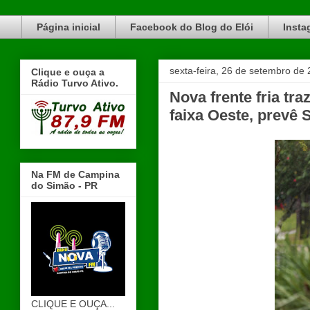
Blog do Elói Turvo e região, faça do nosso Blog um canal de divulgação. www.blogdoeloi.com.br
Página inicial
Facebook do Blog do Elói
Insta
sexta-feira, 26 de setembro de
Clique e ouça a
Rádio Turvo Ativo.
Nova frente fria tr
faixa Oeste, prevê
Na FM de Campina
do Simão - PR
CLIQUE E OUÇA...