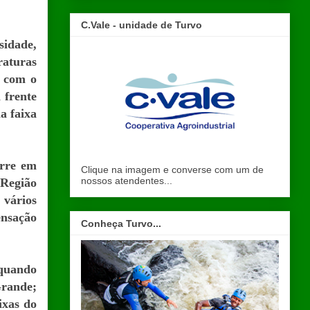
C.Vale - unidade de Turvo
sidade,
raturas
o com o
 frente
a faixa
orre em
Clique na imagem e converse com um de
nossos atendentes...
 Região
 vários
ensação
Conheça Turvo...
 quando
rande;
ixas do