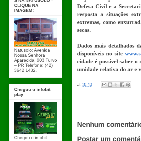
S NA NATUSOLO -
CLIQUE NA
Defesa Civil e a Secretar
IMAGEM:
resposta a situações ex
extremas, como enxurrada
secas.
Dados mais detalhados d
Natusolo: Avenida
disponíveis no site
www.s
Nossa Senhora
Aparecida, 903 Turvo
cidade é possível saber o
– PR Telefone: (42)
umidade relativa do ar e 
3642 1432.
at
10:40
Chegou o infobit
play
Nenhum comentári
Postar um comentá
Chegou o infobit