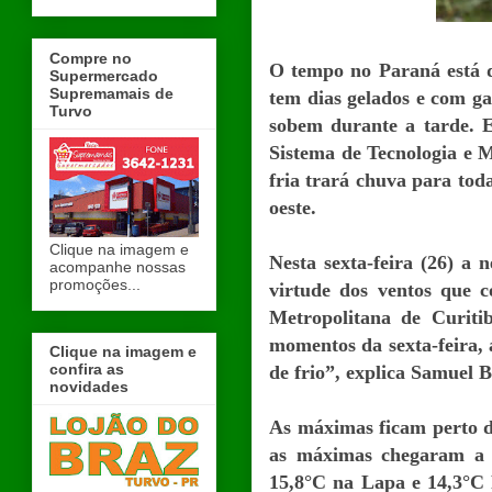
Compre no
O tempo no Paraná está d
Supermercado
Supremamais de
tem dias gelados e com ga
Turvo
sobem durante a tarde. E
Sistema de Tecnologia e 
fria trará chuva para tod
oeste.
Clique na imagem e
Nesta sexta-feira (26) a 
acompanhe nossas
promoções...
virtude dos ventos que 
Metropolitana de Curiti
momentos da sexta-feira,
Clique na imagem e
confira as
de frio”, explica Samuel 
novidades
As máximas ficam perto do
as máximas chegaram a 
15,8°C na Lapa e 14,3°C 