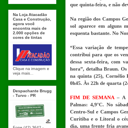
que quinta-feira, e não d
Na Loja Atacadão
Na região dos Campos Ger
Casa e Construção,
agora você
sol aparece em alguns m
encontra mais de
esquenta bastante. No Nor
2.000 opções de
cores de tintas
“Essa variação de temper
contribui para que os ve
dessa sexta-feira, com 
hora”, detalha Braun. Os 
Clique na imagem e
veja mais...
na quinta (25), Cornélio
0h45. Às 22h de quarta (2
Despachante Brugg
- Turvo - PR
FIM DE SEMANA
– A 
Palmas: 4,9°C. No sábad
Centro-Sul e Campos Gera
Curitiba e o Litoral o c
dia, uma frente fria ava
Fone (42) 3642 -