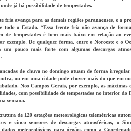
 onde já há possibilidade de tempestades.
te fria avança para as demais regiões paranaenses, e a pre
e todo o Estado. “Essa frente fria não avança de form
sco de tempestades é bem mais baixo em relação ao ev
por exemplo. De qualquer forma, entre o Noroeste e o Oe
 um pouco mais forte com algumas descargas atmosf
.
pancadas de chuva no domingo atuam de forma irregular
outra, ou em uma cidade pode chover mais do que em ou
abafado. Nos Campos Gerais, por exemplo, as máximas
ilidades, com possibilidade de tempestades no interior do 
ima semana.
utura de 120 estações meteorológicas telemétricas autom
icos e cinco sensores de descargas atmosféricas, o Si
r dados meteorológicos para órgãos como a Coordenad