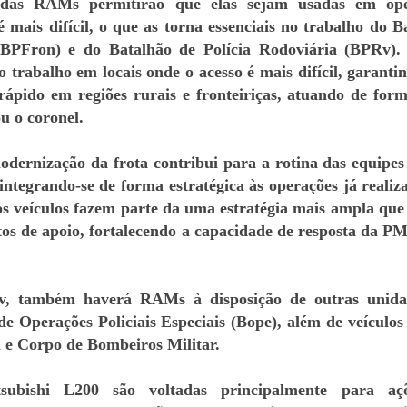
as das RAMs permitirão que elas sejam usadas em op
é mais difícil, o que as torna essenciais no trabalho do B
 (BPFron) e do Batalhão de Polícia Rodoviária (BPRv).
so trabalho em locais onde o acesso é mais difícil, garanti
ápido em regiões rurais e fronteiriças, atuando de for
ou o coronel.
odernização da frota contribui para a rotina das equipes
integrando-se de forma estratégica às operações já realiz
s veículos fazem parte da uma estratégia mais ampla que 
s de apoio, fortalecendo a capacidade de resposta da 
, também haverá RAMs à disposição de outras unida
 Operações Policiais Especiais (Bope), além de veículos
al e Corpo de Bombeiros Militar.
subishi L200 são voltadas principalmente para aç