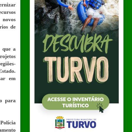
ernizar
ecursos
 novos
rios de
u que a
rojetos
egiões-
Estado.
uar em
do para
Polícia
pamento