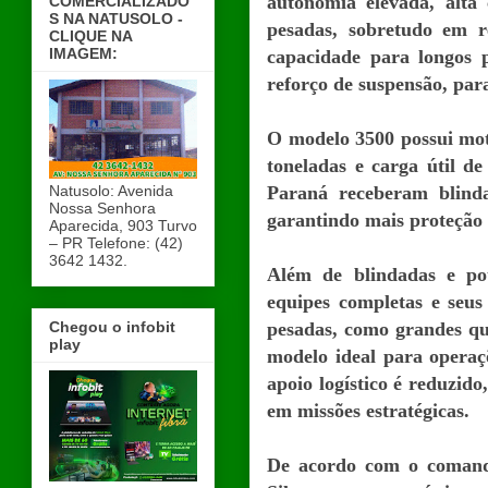
autonomia elevada, alta
COMERCIALIZADO
S NA NATUSOLO -
pesadas, sobretudo em r
CLIQUE NA
IMAGEM:
capacidade para longos p
reforço de suspensão, par
O modelo 3500 possui moto
toneladas e carga útil d
Natusolo: Avenida
Paraná receberam blindag
Nossa Senhora
garantindo mais proteção 
Aparecida, 903 Turvo
– PR Telefone: (42)
3642 1432.
Além de blindadas e po
equipes completas e seus
Chegou o infobit
pesadas, como grandes qu
play
modelo ideal para operaçõ
apoio logístico é reduzido
em missões estratégicas.
De acordo com o comanda