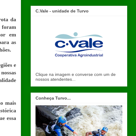
C.Vale - unidade de Turvo
rota da
, foram
ior em
para as
hões.
giões e
 nossas
Clique na imagem e converse com um de
nossos atendentes...
alidade
Conheça Turvo...
do mais
stórica
ue essa