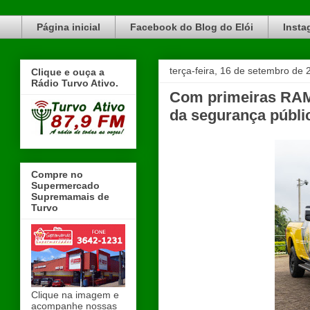
Blog do Elói Turvo e região, faça do nosso Blog um canal de divulgação. www.blogdoeloi.com.br
Página inicial
Facebook do Blog do Elói
Insta
terça-feira, 16 de setembro de 
Clique e ouça a
Rádio Turvo Ativo.
Com primeiras RAMs 
da segurança públi
Compre no
Supermercado
Supremamais de
Turvo
Clique na imagem e
acompanhe nossas