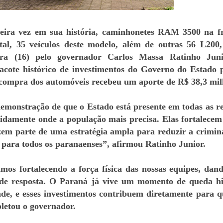
eira vez em sua história, caminhonetes RAM 3500 na f
tal, 35 veículos deste modelo, além de outras 56 L200
feira (16) pelo governador Carlos Massa Ratinho Jun
acote histórico de investimentos do Governo do Estado 
a compra dos automóveis recebeu um aporte de R$ 38,3 mil
emonstração de que o Estado está presente em todas as re
idamente onde a população mais precisa. Elas fortalecem
zem parte de uma estratégia ampla para reduzir a crimin
 para todos os paranaenses”, afirmou Ratinho Junior.
mos fortalecendo a força física das nossas equipes, dan
 de resposta. O Paraná já vive um momento de queda hi
ade, e esses investimentos contribuem diretamente para q
letou o governador.