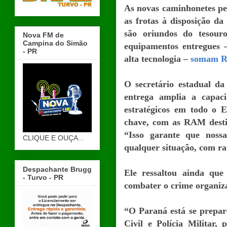
As novas caminhonetes pe
as frotas à disposição da
são oriundos do tesour
Nova FM de
Campina do Simão
equipamentos entregues 
- PR
alta tecnologia –
somam R$
O secretário estadual da
entrega amplia a capaci
estratégicos em todo o E
chave, com as RAM destin
“Isso garante que nos
CLIQUE E OUÇA...
qualquer situação, com ra
Despachante Brugg
Ele ressaltou ainda que
- Turvo - PR
combater o crime organiza
“O Paraná está se prepara
Civil e Polícia Militar