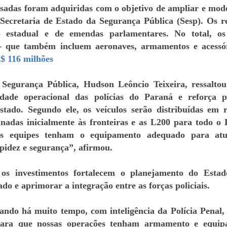
sadas foram adquiridas com o objetivo de ampliar e mod
 Secretaria de Estado da Segurança Pública (Sesp). Os r
o estadual e de emendas parlamentares. No total, os
– que também incluem aeronaves, armamentos e acessó
 116 milhões
 Segurança Pública, Hudson Leôncio Teixeira, ressalto
dade operacional das polícias do Paraná e reforça p
stado. Segundo ele, os veículos serão distribuídas em r
adas inicialmente às fronteiras e as L200 para todo o 
sas equipes tenham o equipamento adequado para at
pidez e segurança”, afirmou.
 os investimentos fortalecem o planejamento do Esta
do e aprimorar a integração entre as forças policiais.
ndo há muito tempo, com inteligência da Polícia Penal, 
, para que nossas operações tenham armamento e equi