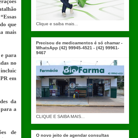
erações
atalhão
 “Essas
Clique e saiba mais...
ndo que
ma mais
Precisou de medicamentos é só chamar -
WhatsApp (42) 99945-4521 - (42) 99961-
9467
 e para
adas no
incluic
PMPR em
des da
 para a
CLIQUE E SAIBA MAIS...
ões de
O novo jeito de agendar consultas