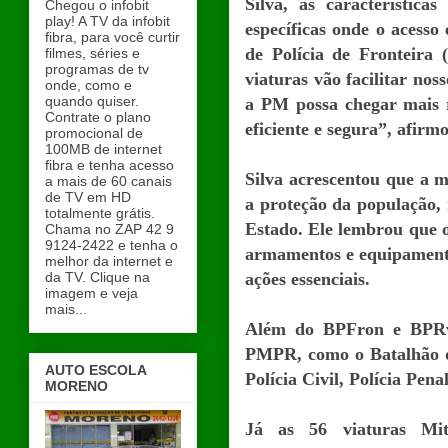
Silva, as característic
Chegou o infobit
play! A TV da infobit
específicas onde o acesso 
fibra, para você curtir
de Polícia de Fronteira
filmes, séries e
programas de tv
viaturas vão facilitar nos
onde, como e
quando quiser.
a PM possa chegar mais r
Contrate o plano
eficiente e segura”, afirm
promocional de
100MB de internet
fibra e tenha acesso
Silva acrescentou que a m
a mais de 60 canais
de TV em HD
a proteção da população, 
totalmente grátis.
Estado. Ele lembrou que o
Chama no ZAP 42 9
9124-2422 e tenha o
armamentos e equipamento
melhor da internet e
da TV. Clique na
ações essenciais.
imagem e veja
mais...
Além do BPFron e BPRv
PMPR, como o Batalhão de
AUTO ESCOLA
Polícia Civil, Polícia Pen
MORENO
Já as 56 viaturas Mit