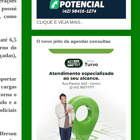
erações
 possui
s, como
CLIQUE E VEJA MAIS...
até 6,5
O novo jeito de agendar consultas
erno do
çadas),
portar
 cargas
torna o
ado e o
liciais
fferson