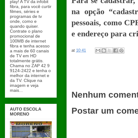
Para se cadastrar,
play! A TV da infobit
fibra, para você curtir
na opção “cadast
filmes, séries e
programas de tv
pessoais, como CP
onde, como e
quando quiser.
Contrate o plano
e endereço para cri
promocional de
100MB de internet
fibra e tenha acesso
at
10:41
a mais de 60 canais
de TV em HD
totalmente grátis.
Chama no ZAP 42 9
9124-2422 e tenha o
melhor da internet e
da TV. Clique na
imagem e veja
mais...
Nenhum coment
Postar um come
AUTO ESCOLA
MORENO