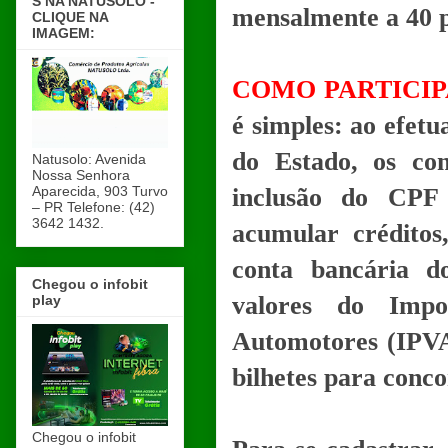
S NA NATUSOLO -
mensalmente a 40 p
CLIQUE NA
IMAGEM:
COMO PARTICI
é simples: ao efet
do Estado, os con
Natusolo: Avenida
Nossa Senhora
Aparecida, 903 Turvo
inclusão do CPF n
– PR Telefone: (42)
3642 1432.
acumular créditos
conta bancária do
Chegou o infobit
valores do Impo
play
Automotores (IPVA
bilhetes para conco
Chegou o infobit