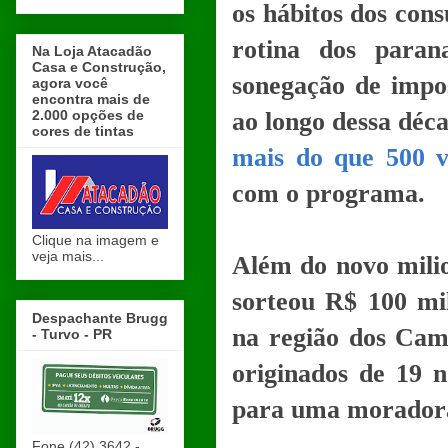
os hábitos dos con
rotina dos parana
Na Loja Atacadão
Casa e Construção,
sonegação de impo
agora você
encontra mais de
2.000 opções de
ao longo dessa déc
cores de tintas
mais do que 500 v
com o programa.
Clique na imagem e
veja mais...
Além do novo mili
sorteou R$ 100 mi
Despachante Brugg
na região dos Camp
- Turvo - PR
originados de 19 n
para uma moradora 
Fone (42) 3642 -