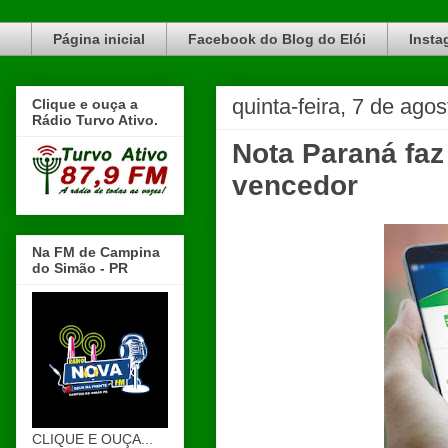
Blog do Elói Turvo e região, faça do nosso Blog um canal de divulgação. www.blogdoeloi.com.br
Página inicial
Facebook do Blog do Elói
Insta
quinta-feira, 7 de ago
Clique e ouça a
Rádio Turvo Ativo.
Nota Paraná faz
vencedor
Na FM de Campina
do Simão - PR
CLIQUE E OUÇA...