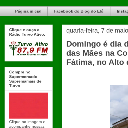
Blog do Elói Turvo e região, faça do nosso Blog um canal de divulgação. www.blogdoeloi.com.br
Página inicial
Facebook do Blog do Elói
Insta
quarta-feira, 7 de mai
Clique e ouça a
Rádio Turvo Ativo.
Domingo é dia d
das Mães na C
Fátima, no Alto
Compre no
Supermercado
Supremamais de
Turvo
Clique na imagem e
acompanhe nossas