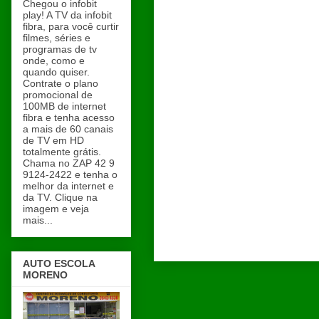
Chegou o infobit
play! A TV da infobit
fibra, para você curtir
filmes, séries e
programas de tv
onde, como e
quando quiser.
Contrate o plano
promocional de
100MB de internet
fibra e tenha acesso
a mais de 60 canais
de TV em HD
totalmente grátis.
Chama no ZAP 42 9
9124-2422 e tenha o
melhor da internet e
da TV. Clique na
imagem e veja
mais...
AUTO ESCOLA
MORENO