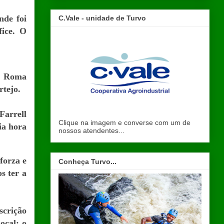
nde foi
C.Vale - unidade de Turvo
fice. O
de Roma
rtejo.
Farrell
Clique na imagem e converse com um de
ia hora
nossos atendentes...
forza e
Conheça Turvo...
s ter a
scrição
ocal: o