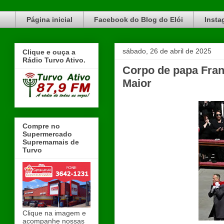
Blog do Elói Turvo e região, faça do nosso Blog um canal de divulgação. www.blogdoeloi.com.br
Página inicial
Facebook do Blog do Elói
Insta
sábado, 26 de abril de 2025
Clique e ouça a
Rádio Turvo Ativo.
Corpo de papa Franc
Maior
Compre no
Supermercado
Supremamais de
Turvo
Clique na imagem e
acompanhe nossas