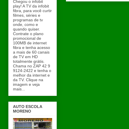
Chegou o infobit
play! A TV da infobit
fibra, para você curtir
filmes, séries e
programas de tv
onde, como e
quando quiser.
Contrate o plano
promocional de
100MB de internet
fibra e tenha acesso
a mais de 60 canais
de TV em HD
totalmente grátis.
Chama no ZAP 42 9
9124-2422 e tenha o
melhor da internet e
da TV. Clique na
imagem e veja
mais...
AUTO ESCOLA
MORENO