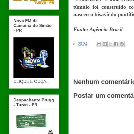
túmulo foi construído c
nasceu o bisavô do pontífi
Nova FM de
Campina do Simão
Fonte: Agência Brasil
- PR
at
20:34
Nenhum comentári
CLIQUE E OUÇA...
Postar um comentá
Despachante Brugg
- Turvo - PR