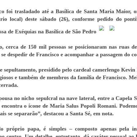
o foi trasladado até a Basílica de Santa Maria Maior, o
rio local) deste sábado (26), conforme pedido do pontí
ssa de Exéquias na Basílica de São Pedro
o, cerca de 150 mil pessoas se posicionaram nas ruas 
 se despedir de Francisco e acompanhar a passagem do co
 de sepultamento, presidido pelo cardeal camerlengo Kevin 
igiosos e também de membros da família de Francisco. Me
cerrada.
ousa no nicho sepulcral na nave lateral, entre a Capela S
e encontra o ícone de Maria Salus Popoli Romani. Podemo
ais se separarão”, destacou a Santa Sé, em nota.
o próprio papa, é simples – composto apenas pela in
o centro. Um detalhe, entretanto, dá caráter pessoal ao l