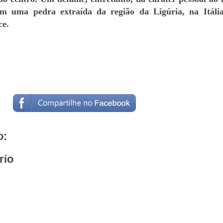
om uma pedra extraída da região da Ligúria, na Itáli
ce.
o:
rio