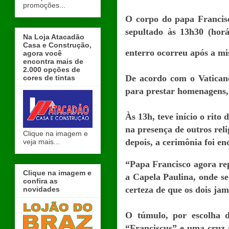
promoções...
O corpo do papa Francisc
sepultado às 13h30 (horá
Na Loja Atacadão
Casa e Construção,
enterro ocorreu após a mi
agora você
encontra mais de
2.000 opções de
De acordo com o Vatican
cores de tintas
para prestar homenagens,
Às 13h, teve início o rito
na presença de outros rel
Clique na imagem e
depois, a cerimônia foi en
veja mais...
“Papa Francisco agora rep
Clique na imagem e
a Capela Paulina, onde s
confira as
certeza de que os dois jam
novidades
O túmulo, por escolha d
“Franciscus” e uma cruz a