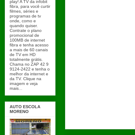
play! A TV da infobit
fibra, para você curtir
filmes, séries e
programas de tv
onde, como e
quando quiser.
Contrate o plano
promocional de
100MB de internet
fibra e tenha acesso
a mais de 60 canais
de TV em HD
totalmente grátis.
Chama no ZAP 42 9
9124-2422 e tenha o
melhor da internet e
da TV. Clique na
imagem e veja
mais...
AUTO ESCOLA
MORENO