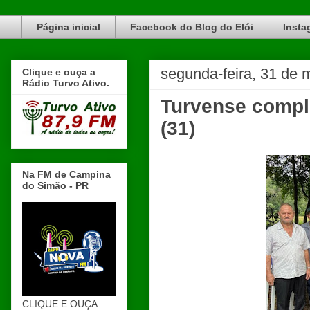
Blog do Elói Turvo e região, faça do nosso Blog um canal de divulgação. www.blogdoeloi.com.br
Página inicial
Facebook do Blog do Elói
Insta
segunda-feira, 31 de 
Clique e ouça a
Rádio Turvo Ativo.
Turvense comple
(31)
Na FM de Campina
do Simão - PR
CLIQUE E OUÇA...