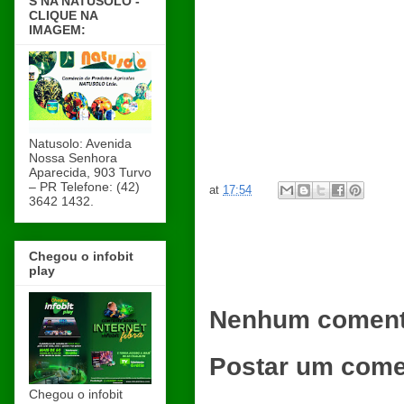
S NA NATUSOLO -
CLIQUE NA
IMAGEM:
Natusolo: Avenida
Nossa Senhora
Aparecida, 903 Turvo
– PR Telefone: (42)
at
17:54
3642 1432.
Chegou o infobit
play
Nenhum coment
Postar um come
Chegou o infobit