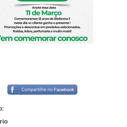
o:
rio