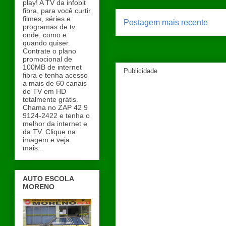
play! A TV da infobit
fibra, para você curtir
filmes, séries e
Postagem mais recente
programas de tv
onde, como e
quando quiser.
Contrate o plano
promocional de
100MB de internet
Publicidade
fibra e tenha acesso
a mais de 60 canais
de TV em HD
totalmente grátis.
Chama no ZAP 42 9
9124-2422 e tenha o
melhor da internet e
da TV. Clique na
imagem e veja
mais...
AUTO ESCOLA
MORENO