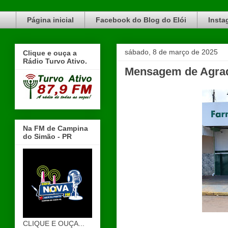
Blog do Elói Turvo e região, faça do nosso Blog um canal de divulgação. www.blogdoeloi.com.br
Página inicial
Facebook do Blog do Elói
Insta
sábado, 8 de março de 2025
Clique e ouça a
Rádio Turvo Ativo.
Mensagem de Agrad
Na FM de Campina
do Simão - PR
CLIQUE E OUÇA...