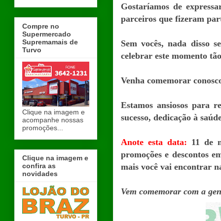
Gostaríamos de expressar
parceiros que fizeram par
Compre no
Supermercado
Supremamais de
Sem vocês, nada disso s
Turvo
celebrar este momento tão
Venha comemorar conosco e
Estamos ansiosos para r
Clique na imagem e
sucesso, dedicação à saúd
acompanhe nossas
promoções...
Anote esta data:
11 de m
promoções e descontos em 
Clique na imagem e
confira as
mais você vai encontrar n
novidades
Vem comemorar com a gen