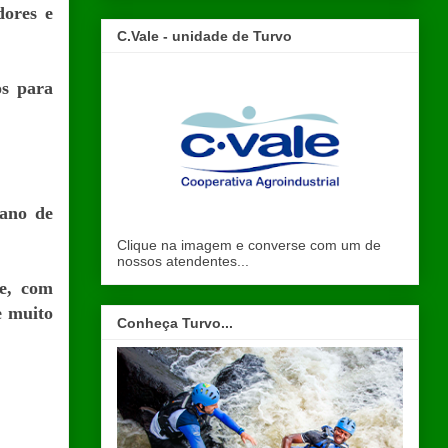
dores e
C.Vale - unidade de Turvo
os para
 ano de
Clique na imagem e converse com um de
nossos atendentes...
te, com
e muito
Conheça Turvo...