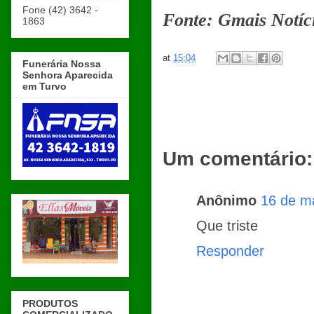
Fone (42) 3642 -
Fonte: Gmais Notíc
1863
at
15:04
Funerária Nossa
Senhora Aparecida
em Turvo
Um comentário:
Anônimo
16 de m
Que triste
Responder
PRODUTOS