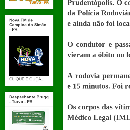
Prudentópolis. O c
da Polícia Rodoviá
Nova FM de
e ainda não foi loca
Campina do Simão
- PR
O condutor e pass
vieram a óbito no l
A rodovia permanec
CLIQUE E OUÇA...
e 15 minutos. Foi r
Despachante Brugg
- Turvo - PR
Os corpos das vítim
Médico Legal (IML