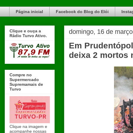
Blog do Elói Turvo e região, faça do nosso Blog um canal de divulgação. www.blogdoeloi.com.br
Página inicial
Facebook do Blog do Elói
Insta
domingo, 16 de março
Clique e ouça a
Rádio Turvo Ativo.
Em Prudentópoli
deixa 2 mortos 
Compre no
Supermercado
Supremamais de
Turvo
Clique na imagem e
acompanhe nossas