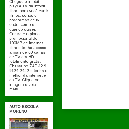
Chegou o infobit
play! A TV da infobit
fibra, para você curtir
filmes, séries e
programas de tv
onde, como e
quando quiser.
Contrate o plano
promocional de
100MB de internet
fibra e tenha acesso
a mais de 60 canais
de TV em HD
totalmente grátis.
Chama no ZAP 42 9
9124-2422 e tenha o
melhor da internet e
da TV. Clique na
imagem e veja
mais...
AUTO ESCOLA
MORENO