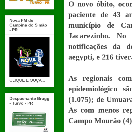
O novo óbito, oco
paciente de 43 a
Nova FM de
município de Ca
Campina do Simão
- PR
Jacarezinho. No 
notificações da 
aegypti, e 216 tive
As regionais com
CLIQUE E OUÇA...
epidemiológico s
(1.075); de Umuara
Despachante Brugg
- Turvo - PR
As com menos regis
Campo Mourão (4), 