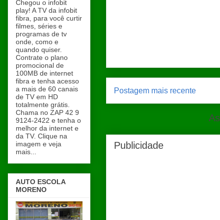
Chegou o infobit
play! A TV da infobit
fibra, para você curtir
filmes, séries e
programas de tv
onde, como e
quando quiser.
Contrate o plano
promocional de
100MB de internet
fibra e tenha acesso
a mais de 60 canais
Postagem mais recente
de TV em HD
totalmente grátis.
Chama no ZAP 42 9
As
9124-2422 e tenha o
melhor da internet e
da TV. Clique na
imagem e veja
Publicidade
mais...
AUTO ESCOLA
MORENO