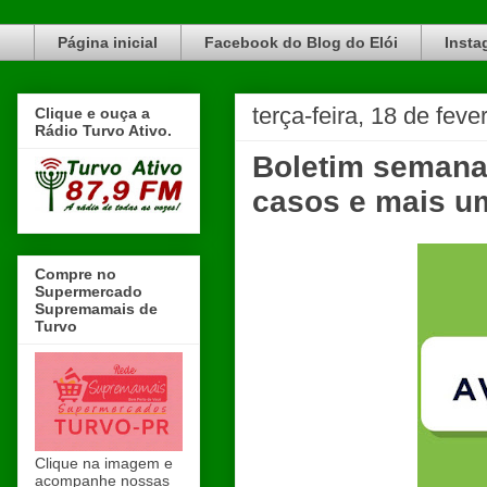
Blog do Elói Turvo e região, faça do nosso Blog um canal de divulgação. www.blogdoeloi.com.br
Página inicial
Facebook do Blog do Elói
Insta
terça-feira, 18 de feve
Clique e ouça a
Rádio Turvo Ativo.
Boletim semana
casos e mais u
Compre no
Supermercado
Supremamais de
Turvo
Clique na imagem e
acompanhe nossas