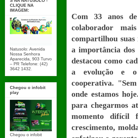
S NA NATUSOLO -
CLIQUE NA
IMAGEM:
Com 33 anos de 
colaborador mai
compartilhou suas r
a importância dos 
Natusolo: Avenida
Nossa Senhora
Aparecida, 903 Turvo
destacou como cada
– PR Telefone: (42)
3642 1432.
a evolução e o 
cooperativa. "Sem
Chegou o infobit
onde estamos hoje
play
para chegarmos at
momento difícil 
crescimento, molda
Chegou o infobit