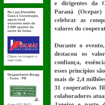
e dirigentes da 
Paraná (Ocepar)
Na Loja Atacadão
Casa e Construção,
celebrar as conq
agora você
encontra mais de
2.000 opções de
valores do coopera
cores de tintas
Durante o evento
destacou os valo
Clique na imagem e
veja mais...
confiança, essênci
esses princípios sã
Despachante Brugg
mais de 2,4 milhõe
- Turvo - PR
31 cooperativas fi
colaboradores atua
Janeiro e parte 
Fone (42) 3642 -