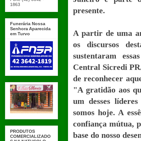
1863
presente.
Funerária Nossa
Senhora Aparecida
A partir de uma aná
em Turvo
os discursos des
sustentaram essa
Central Sicredi P
de reconhecer aque
"A gratidão aos q
um desses lídere
somos hoje. A essê
confiança mútua, p
PRODUTOS
base do nosso dese
COMERCIALIZADO