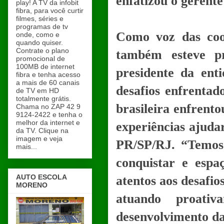
enfatizou o gerente
play! A TV da infobit
fibra, para você curtir
filmes, séries e
programas de tv
Como voz das coo
onde, como e
quando quiser.
Contrate o plano
também esteve pr
promocional de
100MB de internet
presidente da ent
fibra e tenha acesso
a mais de 60 canais
desafios enfrentad
de TV em HD
totalmente grátis.
brasileira enfrento
Chama no ZAP 42 9
9124-2422 e tenha o
melhor da internet e
experiências ajudar
da TV. Clique na
imagem e veja
PR/SP/RJ. “Temos
mais...
conquistar e espa
AUTO ESCOLA
atentos aos desafio
MORENO
atuando proati
desenvolvimento da