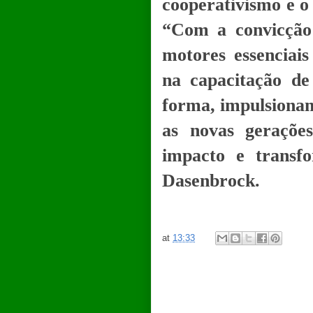
cooperativismo e o
“Com a convicção
motores essenciais
na capacitação de
forma, impulsionam
as novas geraçõe
impacto e transf
Dasenbrock.
at
13:33