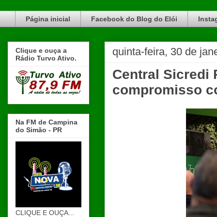
Blog do Elói Turvo e região, faça do nosso Blog um canal de divulgação. www.blogdoeloi.com.br
Página inicial
Facebook do Blog do Elói
Insta
quinta-feira, 30 de ja
Clique e ouça a
Rádio Turvo Ativo.
Central Sicredi
compromisso co
Na FM de Campina
do Simão - PR
CLIQUE E OUÇA...