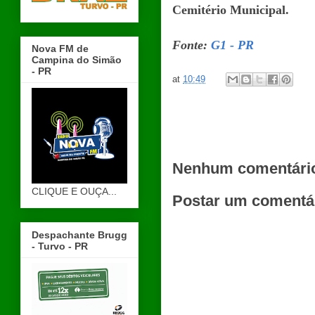
Cemitério Municipal.
Fonte:
G1 - PR
Nova FM de
Campina do Simão
- PR
at
10:49
Nenhum comentári
CLIQUE E OUÇA...
Postar um comentá
Despachante Brugg
- Turvo - PR