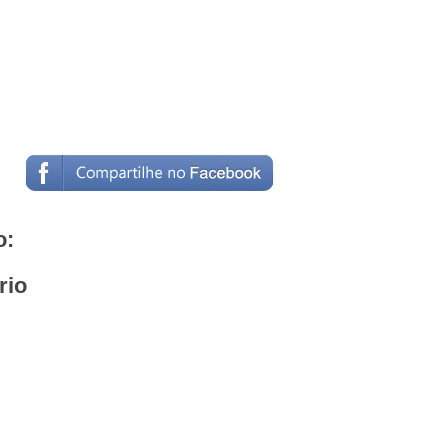
o:
rio