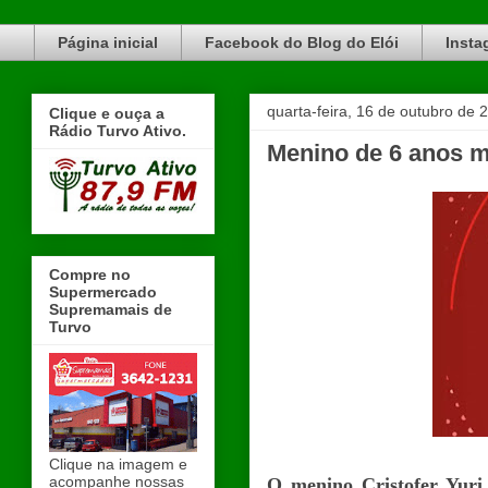
Blog do Elói Turvo e região, faça do nosso Blog um canal de divulgação. www.blogdoeloi.com.br
Página inicial
Facebook do Blog do Elói
Insta
quarta-feira, 16 de outubro de 
Clique e ouça a
Rádio Turvo Ativo.
Menino de 6 anos m
Compre no
Supermercado
Supremamais de
Turvo
Clique na imagem e
acompanhe nossas
O menino Cristofer Yuri