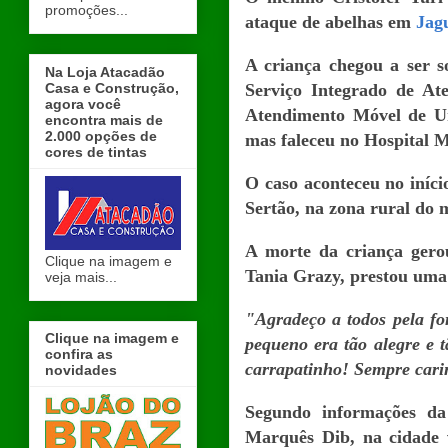
promoções...
ataque de abelhas em
Jag
A criança chegou a ser s
Na Loja Atacadão
Casa e Construção,
Serviço Integrado de At
agora você
Atendimento Móvel de Ur
encontra mais de
2.000 opções de
mas faleceu no Hospital 
cores de tintas
O caso aconteceu no iníci
Sertão, na zona rural do 
A morte da criança gero
Clique na imagem e
Tania Grazy, prestou uma
veja mais...
"Agradeço a todos pela fo
Clique na imagem e
pequeno era tão alegre e
confira as
carrapatinho! Sempre carin
novidades
Segundo informações da 
Marquês Dib, na cidade