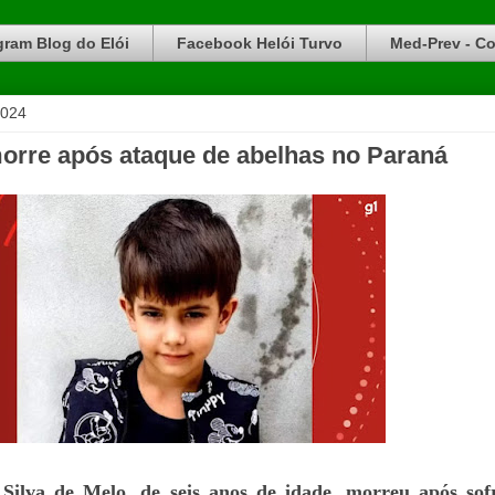
gram Blog do Elói
Facebook Helói Turvo
Med-Prev - Co
2024
orre após ataque de abelhas no Paraná
 Silva de Melo, de seis anos de idade, morreu após so