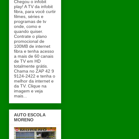
Chegou o infobit
play! A TV da infobit
fibra, para você curtir
filmes, séries e
programas de tv
onde, como e
quando quiser.
Contrate o plano
promocional de
100MB de internet
fibra e tenha acesso
a mais de 60 canais
de TV em HD
totalmente grátis.
Chama no ZAP 42 9
9124-2422 e tenha o
melhor da internet e
da TV. Clique na
imagem e veja
mais...
AUTO ESCOLA
MORENO