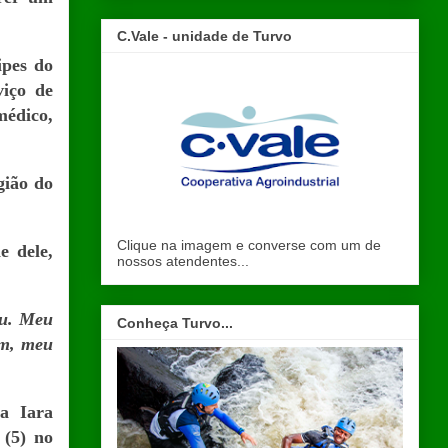
C.Vale - unidade de Turvo
ipes do
viço de
médico,
gião do
Clique na imagem e converse com um de
e dele,
nossos atendentes...
éu. Meu
Conheça Turvo...
im, meu
la Iara
 (5) no