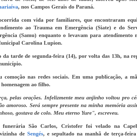
uariaíva
, nos Campos Gerais do Paraná.
ocorrida com vida por familiares, que encontraram equ
endimento ao Trauma em Emergência (Siate) e do Ser
gência (Samu) enquanto o levavam para atendimento 
Municipal Carolina Lupion.
o da tarde de segunda-feira (14), por volta das 13h, na re
município.
u comoção nas redes sociais. Em uma publicação, a mã
 homenagem ao filho.
rça, pelas orações. Infelizmente meu anjinho voltou pro c
 tão amoroso. Será sempre presente na minha memória ass
hoso, gostava de colo. Meu eterno Yure", escreveu.
funerária São Carlos, Cristofer foi velado na Cape
 vizinha de
Sengés
, e sepultado na manhã de terça-feira