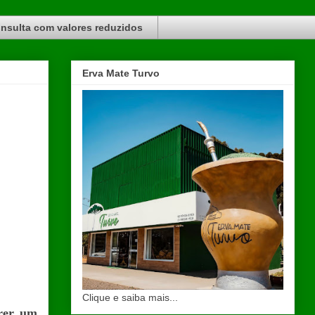
nsulta com valores reduzidos
Erva Mate Turvo
Clique e saiba mais...
frer um