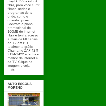
play! A TV da infobit
fibra, para você curtir
filmes, séries e
programas de tv
onde, como e
quando quiser.
Contrate o plano
promocional de
100MB de internet
fibra e tenha acesso
a mais de 60 canais
de TV em HD
totalmente grátis.
Chama no ZAP 42 9
9124-2422 e tenha o
melhor da internet e
da TV. Clique na
imagem e veja
mais...
AUTO ESCOLA
MORENO