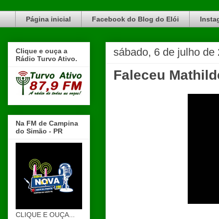
Blog do Elói Turvo e região, faça do nosso Blog um canal de divulgação. www.blogdoeloi.com.br
Página inicial
Facebook do Blog do Elói
Insta
sábado, 6 de julho de
Clique e ouça a
Rádio Turvo Ativo.
Faleceu Mathild
Na FM de Campina
do Simão - PR
CLIQUE E OUÇA...