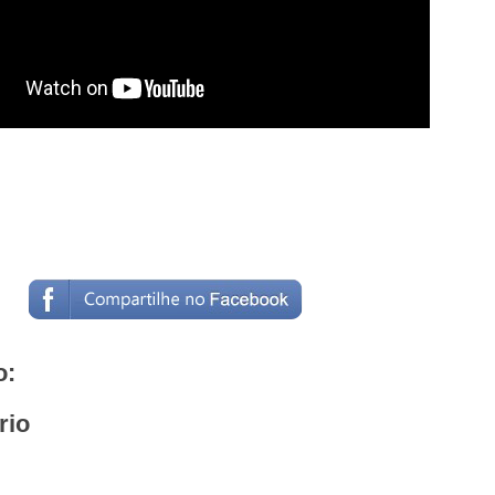
o:
rio