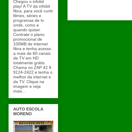
Chegou o infobit
play! A TV da infobit
fibra, para você curtir
filmes, séries e
programas de tv
onde, como e
quando quiser.
Contrate o plano
promocional de
100MB de internet
fibra e tenha acesso
a mais de 60 canais
de TV em HD
totalmente grátis.
Chama no ZAP 42 9
9124-2422 e tenha o
melhor da internet e
da TV. Clique na
imagem e veja
mais...
AUTO ESCOLA
MORENO