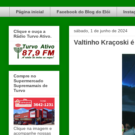
Blog do Elói Turvo e região, faça do nosso Blog um canal de divulgação. www.blogdoeloi.com.br
Página inicial
Facebook do Blog do Elói
Insta
sábado, 1 de junho de 2024
Clique e ouça a
Rádio Turvo Ativo.
Valtinho Kraçoski é
Compre no
Supermercado
Supremamais de
Turvo
Clique na imagem e
acompanhe nossas