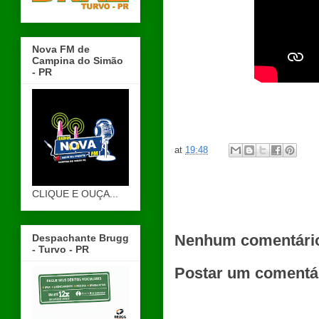
Nova FM de
Campina do Simão
- PR
at
19:48
CLIQUE E OUÇA...
Nenhum comentári
Despachante Brugg
- Turvo - PR
Postar um comentá