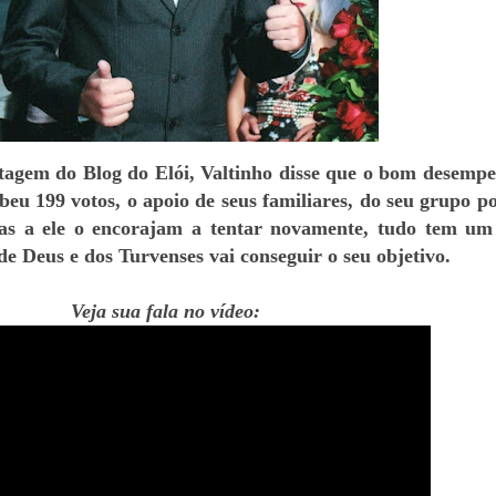
agem do Blog do Elói, Valtinho disse que o bom desemp
beu 199 votos, o apoio de seus familiares, do seu grupo pol
mas a ele o encorajam a tentar novamente, tudo tem u
 de Deus e dos Turvenses vai conseguir o seu objetivo.
Veja sua fala no vídeo: