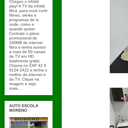
Chegou o infobit
play! A TV da infobit
fibra, para você curtir
filmes, séries e
programas de tv
onde, como e
quando quiser.
Contrate o plano
promocional de
100MB de internet
fibra e tenha acesso
a mais de 60 canais
de TV em HD
totalmente grátis.
Chama no ZAP 42 9
9124-2422 e tenha o
melhor da internet e
da TV. Clique na
imagem e veja
mais...
AUTO ESCOLA
MORENO