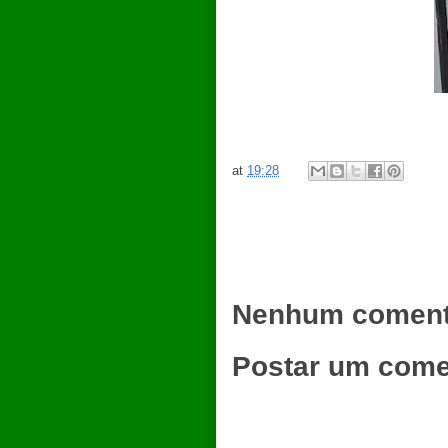
at
19:28
Nenhum coment
Postar um come