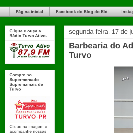
Blog do Elói Turvo e região, faça do nosso Blog um canal de divulgação. www.blogdoeloi.com.br
Página inicial
Facebook do Blog do Elói
Insta
segunda-feira, 17 de 
Clique e ouça a
Rádio Turvo Ativo.
Barbearia do A
Turvo
Compre no
Supermercado
Supremamais de
Turvo
Clique na imagem e
acompanhe nossas