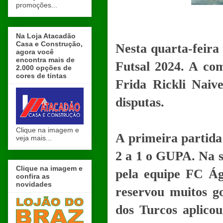
promoções...
Na Loja Atacadão
Casa e Construção,
Nesta quarta-feira 
agora você
encontra mais de
Futsal 2024. A com
2.000 opções de
cores de tintas
Frida Rickli Naive
disputas.
Clique na imagem e
A primeira partida
veja mais...
2 a 1 o GUPA. Na s
Clique na imagem e
pela equipe FC Águ
confira as
novidades
reservou muitos go
dos Turcos aplico