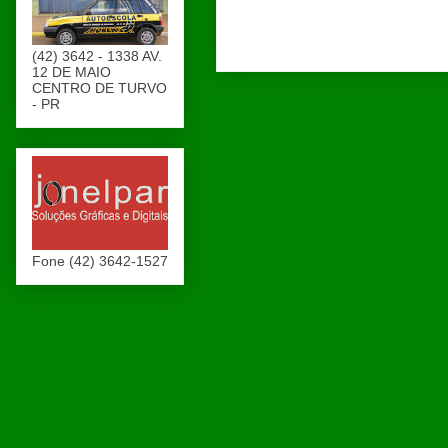
(42) 3642 - 1338 AV.
12 DE MAIO
CENTRO DE TURVO
- PR
Fone (42) 3642-1527