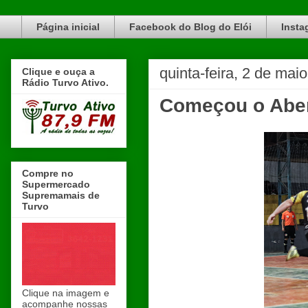
Blog do Elói Turvo e região, faça do nosso Blog um canal de divulgação. www.blogdoeloi.com.br
Página inicial
Facebook do Blog do Elói
Insta
quinta-feira, 2 de mai
Clique e ouça a
Rádio Turvo Ativo.
Começou o Aber
Compre no
Supermercado
Supremamais de
Turvo
Clique na imagem e
acompanhe nossas