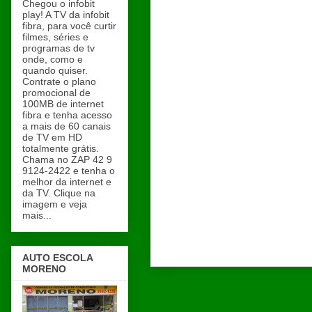
Chegou o infobit
play! A TV da infobit
fibra, para você curtir
filmes, séries e
programas de tv
onde, como e
quando quiser.
Contrate o plano
promocional de
100MB de internet
fibra e tenha acesso
a mais de 60 canais
de TV em HD
totalmente grátis.
Chama no ZAP 42 9
9124-2422 e tenha o
melhor da internet e
da TV. Clique na
imagem e veja
mais...
AUTO ESCOLA
MORENO