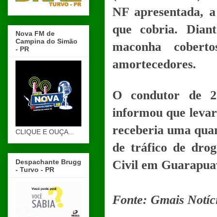
NF apresentada, a 
que cobria. Diant
Nova FM de
Campina do Simão
maconha cobert
- PR
amortecedores.
O condutor de 23
informou que levari
receberia uma quant
CLIQUE E OUÇA...
de tráfico de drog
Despachante Brugg
Civil em Guarapuav
- Turvo - PR
Fonte: Gmais Notíc