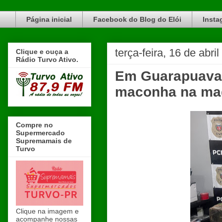
Blog do Elói Turvo e região, faça do nosso Blog um canal de divulgação. www.blogdoeloi.com.br
Página inicial
Facebook do Blog do Elói
Insta
terça-feira, 16 de abri
Clique e ouça a
Rádio Turvo Ativo.
Em Guarapuava,
maconha na mad
Compre no
Supermercado
Supremamais de
Turvo
Clique na imagem e
acompanhe nossas