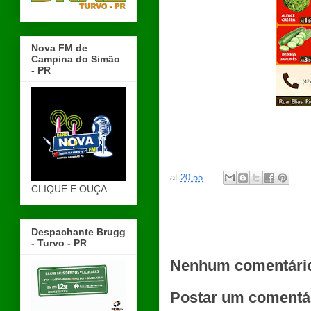
Nova FM de
Campina do Simão
- PR
at
20:55
CLIQUE E OUÇA...
Despachante Brugg
- Turvo - PR
Nenhum comentári
Postar um comentá