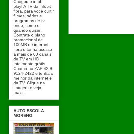
Chegou o infobit
play! A TV da infobit
fibra, para você curtir
filmes, séries e
programas de tv
onde, como e
quando quiser.
Contrate o plano
promocional de
100MB de internet
fibra e tenha acesso
a mais de 60 canais
de TV em HD
totalmente grátis.
Chama no ZAP 42 9
9124-2422 e tenha o
melhor da internet e
da TV. Clique na
imagem e veja
mais...
AUTO ESCOLA
MORENO