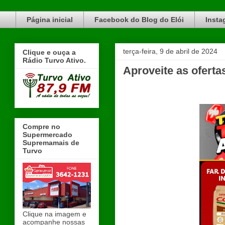
Blog do Elói Turvo e região, faça do nosso Blog um canal de divulgação. www.blogdoeloi.com.br
Página inicial
Facebook do Blog do Elói
Insta
terça-feira, 9 de abril de 2024
Clique e ouça a
Rádio Turvo Ativo.
Aproveite as ofer
Compre no
Supermercado
Supremamais de
Turvo
Clique na imagem e
acompanhe nossas