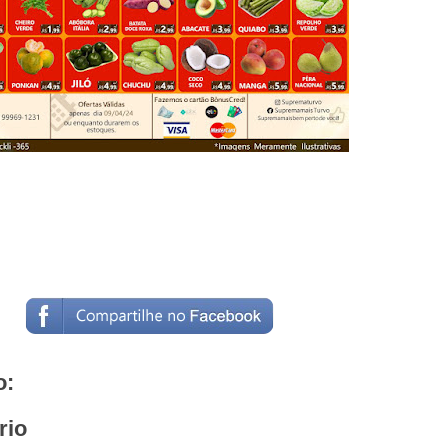
o:
rio